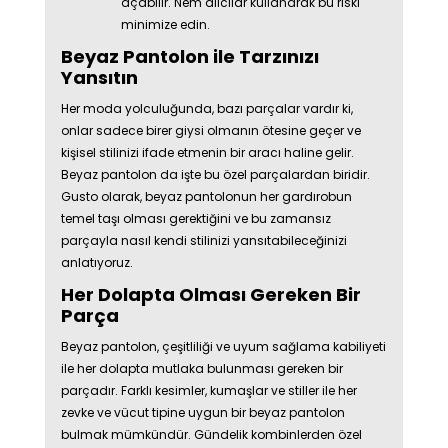
açabilir. Nem alıcılar kullanarak bu riski
minimize edin.
Beyaz Pantolon ile Tarzınızı
Yansıtın
Her moda yolculuğunda, bazı parçalar vardır ki,
onlar sadece birer giysi olmanın ötesine geçer ve
kişisel stilinizi ifade etmenin bir aracı haline gelir.
Beyaz pantolon da işte bu özel parçalardan biridir.
Gusto olarak, beyaz pantolonun her gardırobun
temel taşı olması gerektiğini ve bu zamansız
parçayla nasıl kendi stilinizi yansıtabileceğinizi
anlatıyoruz.
Her Dolapta Olması Gereken Bir
Parça
Beyaz pantolon, çeşitliliği ve uyum sağlama kabiliyeti
ile her dolapta mutlaka bulunması gereken bir
parçadır. Farklı kesimler, kumaşlar ve stiller ile her
zevke ve vücut tipine uygun bir beyaz pantolon
bulmak mümkündür. Gündelik kombinlerden özel