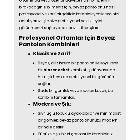
ortamında veya özel bir davette nasıl bir izlenim
bırakacağınızı bilmeniz için, beyaz pantolonu nasıl
profesyonel ve zarif bir şekilde kombinleyebileceğinizi
anlatıyoruz. İşte size profesyonel ve etkileyici
görünmenizi sağlayacak bazı stil ipuçları:
Profesyonel Ortamlar İçin Beyaz
Pantolon Kombinleri
Klasik ve Zarif:
Beyaz, düz kesim bir pantolon ile koyu renk
bir
blazer ceket
kombini, iş dünyasında
hem şık hem de profesyonel bir görünüm
sağlar.
Sade bir gömlek veya ince bir kazak, bu
kombini tamamlar.
Modern ve Şık:
Sivri uçlu topuklu ayakkabılar ve minimalist
bir gömlek, beyaz pantolonunuzu modern
bir hale getirir.
Küçük ve şık bir el çantası ile kombininizi