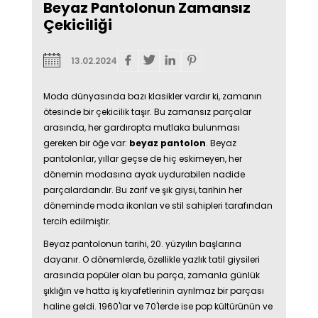
Beyaz Pantolonun Zamansız
Çekiciliği
13.02.2024
Moda dünyasında bazı klasikler vardır ki, zamanın
ötesinde bir çekicilik taşır. Bu zamansız parçalar
arasında, her gardıropta mutlaka bulunması
gereken bir öğe var:
beyaz pantolon
. Beyaz
pantolonlar, yıllar geçse de hiç eskimeyen, her
dönemin modasına ayak uydurabilen nadide
parçalardandır. Bu zarif ve şık giysi, tarihin her
döneminde moda ikonları ve stil sahipleri tarafından
tercih edilmiştir.
Beyaz pantolonun tarihi, 20. yüzyılın başlarına
dayanır. O dönemlerde, özellikle yazlık tatil giysileri
arasında popüler olan bu parça, zamanla günlük
şıklığın ve hatta iş kıyafetlerinin ayrılmaz bir parçası
haline geldi. 1960'lar ve 70'lerde ise pop kültürünün ve