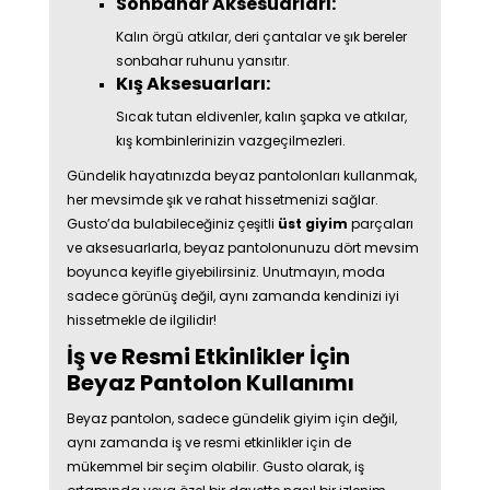
Sonbahar Aksesuarları:
Kalın örgü atkılar, deri çantalar ve şık bereler
sonbahar ruhunu yansıtır.
Kış Aksesuarları:
Sıcak tutan eldivenler, kalın şapka ve atkılar,
kış kombinlerinizin vazgeçilmezleri.
Gündelik hayatınızda beyaz pantolonları kullanmak,
her mevsimde şık ve rahat hissetmenizi sağlar.
Gusto’da bulabileceğiniz çeşitli
üst giyim
parçaları
ve aksesuarlarla, beyaz pantolonunuzu dört mevsim
boyunca keyifle giyebilirsiniz. Unutmayın, moda
sadece görünüş değil, aynı zamanda kendinizi iyi
hissetmekle de ilgilidir!
İş ve Resmi Etkinlikler İçin
Beyaz Pantolon Kullanımı
Beyaz pantolon, sadece gündelik giyim için değil,
aynı zamanda iş ve resmi etkinlikler için de
mükemmel bir seçim olabilir. Gusto olarak, iş