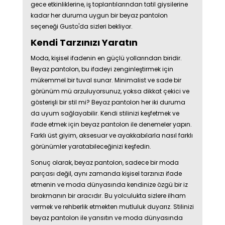
gece etkinliklerine, iş toplantılarından tatil giysilerine
kadar her duruma uygun bir beyaz pantolon
seçeneği Gusto'da sizleri bekliyor.
Kendi Tarzınızı Yaratın
Moda, kişisel ifadenin en güçlü yollarından biridir.
Beyaz pantolon, bu ifadeyi zenginleştirmek için
mükemmel bir tuval sunar. Minimalist ve sade bir
görünüm mü arzuluyorsunuz, yoksa dikkat çekici ve
gösterişli bir stil mi? Beyaz pantolon her iki duruma
da uyum sağlayabilir. Kendi stilinizi keşfetmek ve
ifade etmek için beyaz pantolon ile denemeler yapın.
Farklı üst giyim, aksesuar ve ayakkabılarla nasıl farklı
görünümler yaratabileceğinizi keşfedin.
Sonuç olarak, beyaz pantolon, sadece bir moda
parçası değil, aynı zamanda kişisel tarzınızı ifade
etmenin ve moda dünyasında kendinize özgü bir iz
bırakmanın bir aracıdır. Bu yolculukta sizlere ilham
vermek ve rehberlik etmekten mutluluk duyarız. Stilinizi
beyaz pantolon ile yansıtın ve moda dünyasında