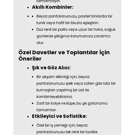
tamamlayın.
Akıllı Kombinler:
Beyaz pantolonunuzu, pastel tonlarda bir
tunik veya hafif bir bluzla eşleştirin.
Düz renk bir palto veya uzun bir hırka, soğuk
günlerde şıklığınızı korumanıza yardımcı
olur.
Özel Davetler ve Toplantılar İçin
Öneriler
Şık ve Göz Alıcı:
Bir akşam etkinliği için, beyaz
pantolonunuzu ipek veya saten gibi lüks bir
kumaştan yapılmış bir üst ile
kombinleyebilirsiniz.
Zarif bir kolye ve küpe, bu şık görünümü
tamamlar.
Etkileyici ve Sofistike:
Özel bir iş yemeği için, beyaz
pantolonunuzu tek renk bir tunikle