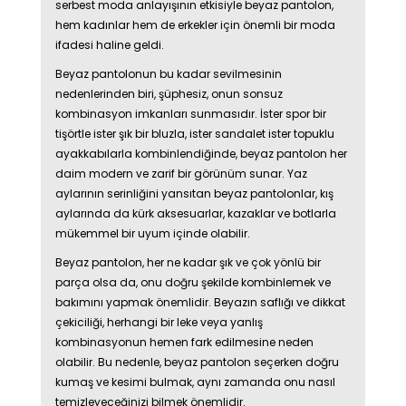
serbest moda anlayışının etkisiyle beyaz pantolon,
hem kadınlar hem de erkekler için önemli bir moda
ifadesi haline geldi.
Beyaz pantolonun bu kadar sevilmesinin
nedenlerinden biri, şüphesiz, onun sonsuz
kombinasyon imkanları sunmasıdır. İster spor bir
tişörtle ister şık bir bluzla, ister sandalet ister topuklu
ayakkabılarla kombinlendiğinde, beyaz pantolon her
daim modern ve zarif bir görünüm sunar. Yaz
aylarının serinliğini yansıtan beyaz pantolonlar, kış
aylarında da kürk aksesuarlar, kazaklar ve botlarla
mükemmel bir uyum içinde olabilir.
Beyaz pantolon, her ne kadar şık ve çok yönlü bir
parça olsa da, onu doğru şekilde kombinlemek ve
bakımını yapmak önemlidir. Beyazın saflığı ve dikkat
çekiciliği, herhangi bir leke veya yanlış
kombinasyonun hemen fark edilmesine neden
olabilir. Bu nedenle, beyaz pantolon seçerken doğru
kumaş ve kesimi bulmak, aynı zamanda onu nasıl
temizleyeceğinizi bilmek önemlidir.