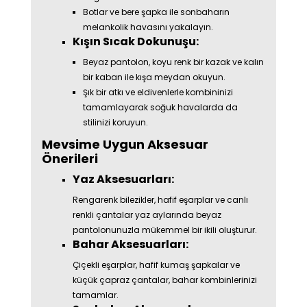
Botlar ve bere şapka ile sonbaharın
melankolik havasını yakalayın.
Kışın Sıcak Dokunuşu:
Beyaz pantolon, koyu renk bir kazak ve kalın
bir kaban ile kışa meydan okuyun.
Şık bir atkı ve eldivenlerle kombininizi
tamamlayarak soğuk havalarda da
stilinizi koruyun.
Mevsime Uygun Aksesuar
Önerileri
Yaz Aksesuarları:
Rengarenk bilezikler, hafif eşarplar ve canlı
renkli çantalar yaz aylarında beyaz
pantolonunuzla mükemmel bir ikili oluşturur.
Bahar Aksesuarları:
Çiçekli eşarplar, hafif kumaş şapkalar ve
küçük çapraz çantalar, bahar kombinlerinizi
tamamlar.