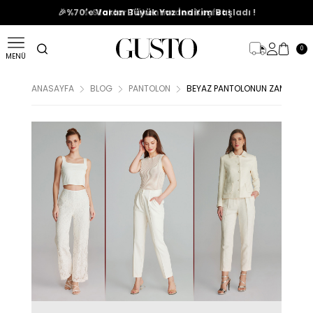
🎉%70'e Varan Büyük Yaz İndirim Başladı !
0
MENÜ
ANASAYFA
BLOG
PANTOLON
BEYAZ PANTOLONUN ZAMANSIZ Ç