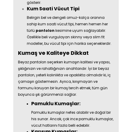
gösterir.
Kum Saati Vücut Tipi
Belirgin bel ve dengeli omuz-kalça oranına
sahip kum saati vücut tipi, hemen hemen her
türlü
pantolon
kesimine uyum sağlayabilir.
Özellikle beli vurgulayan skinny veya slim fit
modeller, bu vücut tipi için harika seçeneklerdir.
Kumaş ve Kaliteye Dikkat
Beyaz pantolon seçerken kumaşın kalitesi ve yapısı,
şıklığınızın ve rahatlığınızın anahtarıdır. İyi bir beyaz
pantolon, yeterli kalınlıkta ve opaklıkta olmalıdır ki, iç
çamaşırı göstermesin. Ayrıca, kırışmayan ve
formunu koruyan bir kumaş tercih etmek, tüm gün
boyunca şık görünmenizi sağlar.
Pamuklu Kumaşlar:
Pamuklu kumaşlar nefes alabilir ve doğal bir
his sunar. Ancak, çok ince pamuklu kumaşlar,
vücut hatlarını fazla belli edebilir.
Karışım Kumaşlar: