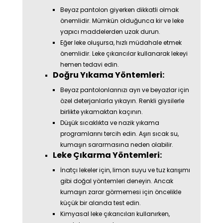
Beyaz pantolon giyerken dikkatli olmak
önemlidir. Mümkün olduğunca kir ve leke
yapıcı maddelerden uzak durun.
Eğer leke oluşursa, hızlı müdahale etmek
önemlidir. Leke çıkarıcılar kullanarak lekeyi
hemen tedavi edin.
Doğru Yıkama Yöntemleri:
Beyaz pantolonlarınızı ayrı ve beyazlar için
özel deterjanlarla yıkayın. Renkli giysilerle
birlikte yıkamaktan kaçının.
Düşük sıcaklıkta ve nazik yıkama
programlarını tercih edin. Aşırı sıcak su,
kumaşın sararmasına neden olabilir.
Leke Çıkarma Yöntemleri:
İnatçı lekeler için, limon suyu ve tuz karışımı
gibi doğal yöntemleri deneyin. Ancak
kumaşın zarar görmemesi için öncelikle
küçük bir alanda test edin.
Kimyasal leke çıkarıcıları kullanırken,