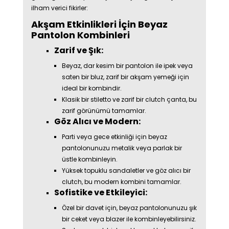
ilham verici fikirler:
Akşam Etkinlikleri İçin Beyaz
Pantolon Kombinleri
Zarif ve Şık:
Beyaz, dar kesim bir pantolon ile ipek veya
saten bir bluz, zarif bir akşam yemeği için
ideal bir kombindir.
Klasik bir stiletto ve zarif bir clutch çanta, bu
zarif görünümü tamamlar.
Göz Alıcı ve Modern:
Parti veya gece etkinliği için beyaz
pantolonunuzu metalik veya parlak bir
üstle kombinleyin.
Yüksek topuklu sandaletler ve göz alıcı bir
clutch, bu modern kombini tamamlar.
Sofistike ve Etkileyici:
Özel bir davet için, beyaz pantolonunuzu şık
bir ceket veya blazer ile kombinleyebilirsiniz.