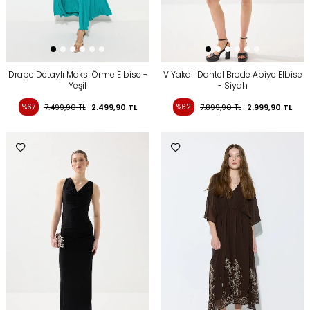
Drape Detaylı Maksi Örme Elbise -
V Yakalı Dantel Brode Abiye Elbise
Yeşil
- Siyah
%67
7.499,90
TL
2.499,90
TL
%62
7.899,90
TL
2.999,90
TL