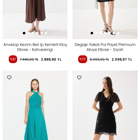
Anvelop Kesim Beli İp Kemerli Kloş
Degaje Yakalı Pul Payet Premıum
Elbise - Kahverengi
Abiye Elbise - Siyah
%61
7.449,90
TL
2.899,90
TL
%70
6.999,90
TL
2.099,97
TL