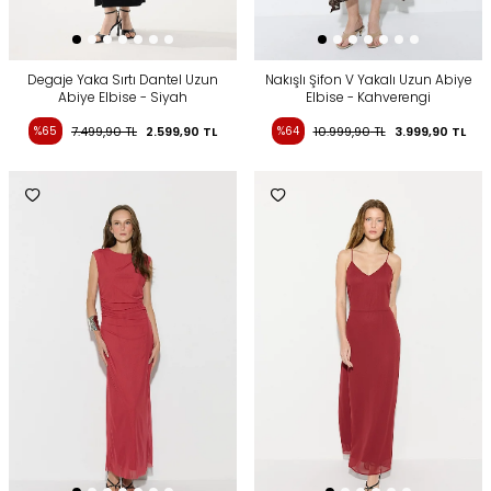
Degaje Yaka Sırtı Dantel Uzun
Nakışlı Şifon V Yakalı Uzun Abiye
Abiye Elbise - Siyah
Elbise - Kahverengi
%65
7.499,90
TL
2.599,90
TL
%64
10.999,90
TL
3.999,90
TL