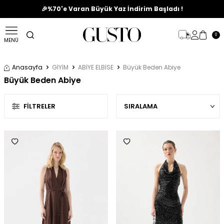
🎉%70'e Varan Büyük Yaz İndirim Başladı !
0
MENÜ
Anasayfa
GİYİM
ABİYE ELBİSE
Büyük Beden Abiye
Büyük Beden Abiye
FILTRELER