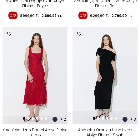
V Yakalı Sırtı Degaje Uzun Abiye
V Yakalı Çiçek Desenli Saten Abiye
Elbise - Beyaz
Elbise - Bej
%70
8.999,90
TL
2.699,97
TL
%70
9.299,90
TL
2.799,90
TL
+ 2
+ 3
Kare Yaka Uzun Dantel Abiye Elbise
Asimetrik Omuzlu Uzun Likralı
- Kırmızı
Abiye Elbise - Siyah