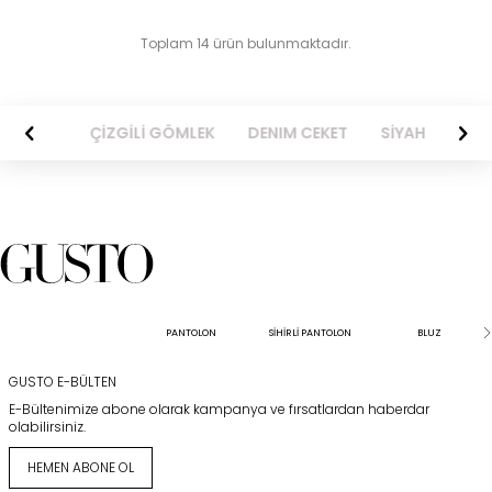
Toplam 14 ürün bulunmaktadır.
BİSE
ÇİZGİLİ GÖMLEK
DENIM CEKET
SİYAH ELBİSE
PANTOLON
SİHİRLİ PANTOLON
BLUZ
GUSTO E-BÜLTEN
E-Bültenimize abone olarak kampanya ve fırsatlardan haberdar
olabilirsiniz.
HEMEN ABONE OL