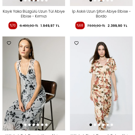
Kayık Yaka Büzgülü Uzun Tül Abiye
İp Askılı Uzun Şifon Abiye Elbise -
Elbise - Kırmızı
Bordo
%70
6.499,90
TL
1.949,97
TL
%68
7.599,90
TL
2.399,90
TL