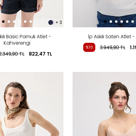
+ 3
kılı Basic Pamuk Atlet -
İp Askılı Saten Atlet 
Kahverengi
3.949,90
TL
1.
%70
2.349,90
TL
822,47
TL