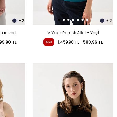
+ 2
+ 2
 Lacivert
V Yaka Pamuk Atlet - Yeşil
299,90
TL
1.459,90
TL
583,96
TL
%60