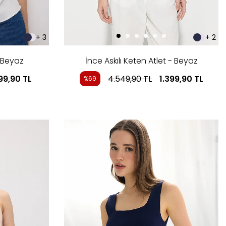
+ 3
+ 2
- Beyaz
İnce Askılı Keten Atlet - Beyaz
199,90
TL
4.549,90
TL
1.399,90
TL
%69