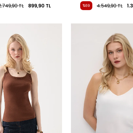
2.749,90
TL
899,90
TL
4.549,90
TL
1.
%69