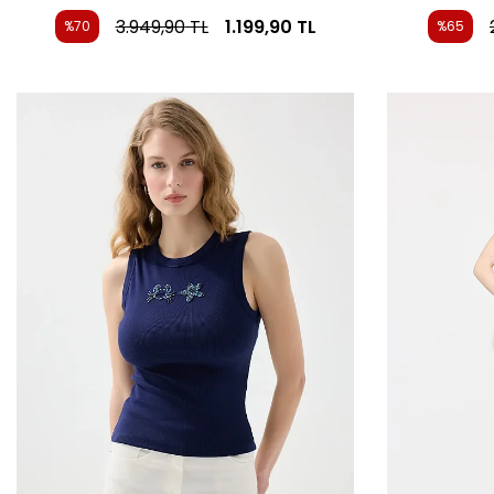
3.949,90
TL
1.199,90
TL
%70
%65