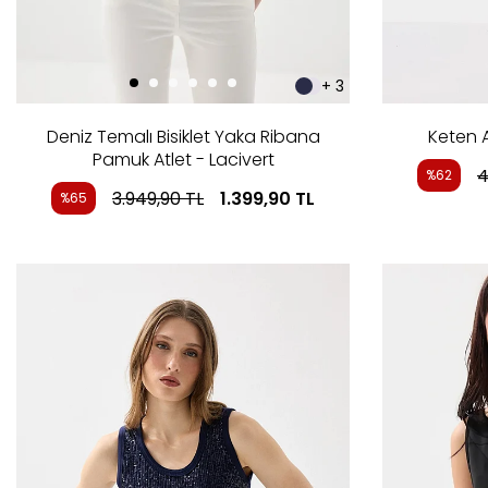
+ 3
Deniz Temalı Bisiklet Yaka Ribana
Keten A
Pamuk Atlet - Lacivert
4
%62
3.949,90
TL
1.399,90
TL
%65