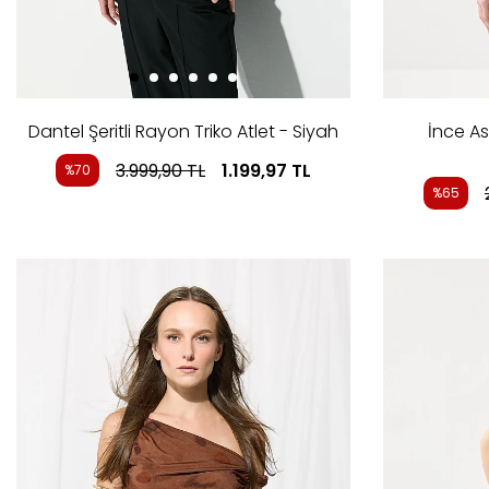
Dantel Şeritli Rayon Triko Atlet - Siyah
İnce As
3.999,90
TL
1.199,97
TL
%70
%65