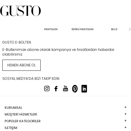
PANTOLON
SİHİRLİ PANTOLON
BLUZ
GUSTO E-BÜLTEN
E-Bültenimize abone olarak kampanya ve fırsatlardan haberdar
olabilirsiniz.
HEMEN ABONE OL
SOSYAL MEDYA’DA BIZI TAKIP EDIN
KURUMSAL
MÜŞTERI HIZMETLERI
POPÜLER KATEGORILER
İLETİŞİM