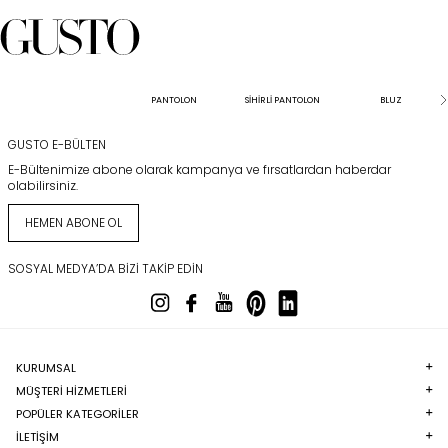
PANTOLON
SİHİRLİ PANTOLON
BLUZ
GUSTO E-BÜLTEN
E-Bültenimize abone olarak kampanya ve fırsatlardan haberdar
olabilirsiniz.
HEMEN ABONE OL
SOSYAL MEDYA’DA BIZI TAKIP EDIN
KURUMSAL
MÜŞTERI HIZMETLERI
POPÜLER KATEGORILER
İLETİŞİM