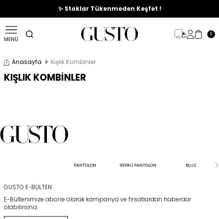
🎉%70'e Varan Büyük Yaz İndirim Başladı !
✨ Stoklar Tükenmeden Keşfet !
0
MENÜ
Anasayfa
Kışlık Kombinler
KIŞLIK KOMBİNLER
PANTOLON
SİHİRLİ PANTOLON
BLUZ
GUSTO E-BÜLTEN
E-Bültenimize abone olarak kampanya ve fırsatlardan haberdar
olabilirsiniz.