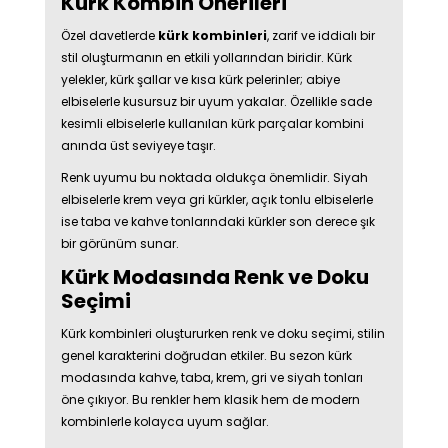
Kürk Kombin Önerileri
Özel davetlerde
kürk kombinleri
, zarif ve iddialı bir
stil oluşturmanın en etkili yollarından biridir. Kürk
yelekler, kürk şallar ve kısa kürk pelerinler; abiye
elbiselerle kusursuz bir uyum yakalar. Özellikle sade
kesimli elbiselerle kullanılan kürk parçalar kombini
anında üst seviyeye taşır.
Renk uyumu bu noktada oldukça önemlidir. Siyah
elbiselerle krem veya gri kürkler, açık tonlu elbiselerle
ise taba ve kahve tonlarındaki kürkler son derece şık
bir görünüm sunar.
Kürk Modasında Renk ve Doku
Seçimi
Kürk kombinleri oluştururken renk ve doku seçimi, stilin
genel karakterini doğrudan etkiler. Bu sezon kürk
modasında kahve, taba, krem, gri ve siyah tonları
öne çıkıyor. Bu renkler hem klasik hem de modern
kombinlerle kolayca uyum sağlar.