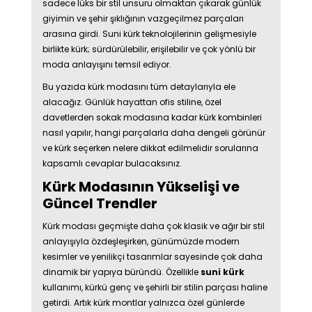
sadece lüks bir stil unsuru olmaktan çıkarak günlük
giyimin ve şehir şıklığının vazgeçilmez parçaları
arasına girdi. Suni kürk teknolojilerinin gelişmesiyle
birlikte kürk; sürdürülebilir, erişilebilir ve çok yönlü bir
moda anlayışını temsil ediyor.
Bu yazıda kürk modasını tüm detaylarıyla ele
alacağız. Günlük hayattan ofis stiline, özel
davetlerden sokak modasına kadar kürk kombinleri
nasıl yapılır, hangi parçalarla daha dengeli görünür
ve kürk seçerken nelere dikkat edilmelidir sorularına
kapsamlı cevaplar bulacaksınız.
Kürk Modasının Yükselişi ve
Güncel Trendler
Kürk modası geçmişte daha çok klasik ve ağır bir stil
anlayışıyla özdeşleşirken, günümüzde modern
kesimler ve yenilikçi tasarımlar sayesinde çok daha
dinamik bir yapıya büründü. Özellikle
suni kürk
kullanımı, kürkü genç ve şehirli bir stilin parçası haline
getirdi. Artık kürk montlar yalnızca özel günlerde