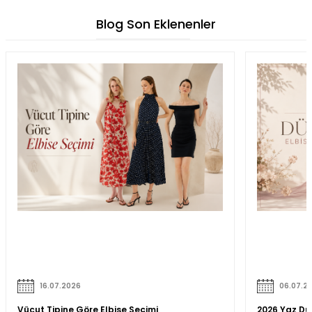
Blog Son Eklenenler
16.07.2026
06.07.2
Vücut Tipine Göre Elbise Seçimi
2026 Yaz Düğ