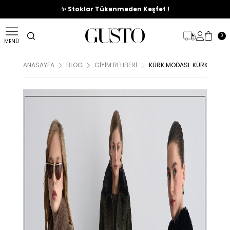
🎉%70'e Varan Büyük Yaz İndirim Başladı !
✨ Stoklar Tükenmeden Keşfet !
0
MENÜ
ANASAYFA
BLOG
GIYIM REHBERI
KÜRK MODASI: KÜRK KOMBI