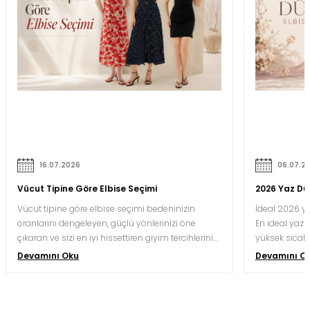
16.07.2026
06.07.2
Vücut Tipine Göre Elbise Seçimi
2026 Yaz Düğ
Vücut tipine göre elbise seçimi bedeninizin
İdeal 2026 ya
oranlarını dengeleyen, güçlü yönlerinizi öne
En ideal yaz d
çıkaran ve sizi en iyi hissettiren giyim tercihlerini
yüksek sıcakl
yapmak için oldukça önemlidir. Doğru kesim ve
nefes alabile
Devamını Oku
Devamını O
renk kombinasyonu, aynı bedeni hem daha
kaliteli krep,
uzun hem daha orantılı hem de daha özgüvenli
koşullarına 
gösterebilir.
kesimlerle bu