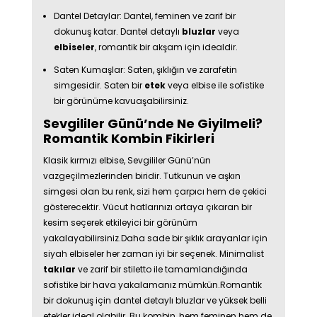
Dantel Detaylar: Dantel, feminen ve zarif bir
dokunuş katar. Dantel detaylı
bluzlar
veya
elbiseler
, romantik bir akşam için idealdir.
Saten Kumaşlar: Saten, şıklığın ve zarafetin
simgesidir. Saten bir
etek
veya elbise ile sofistike
bir görünüme kavuaşabilirsiniz.
Sevgililer Günü’nde Ne Giyilmeli?
Romantik Kombin Fikirleri
Klasik kırmızı elbise, Sevgililer Günü’nün
vazgeçilmezlerinden biridir. Tutkunun ve aşkın
simgesi olan bu renk, sizi hem çarpıcı hem de çekici
gösterecektir. Vücut hatlarınızı ortaya çıkaran bir
kesim seçerek etkileyici bir görünüm
yakalayabilirsiniz.Daha sade bir şıklık arayanlar için
siyah elbiseler her zaman iyi bir seçenek. Minimalist
takılar
ve zarif bir stiletto ile tamamlandığında
sofistike bir hava yakalamanız mümkün.Romantik
bir dokunuş için dantel detaylı bluzlar ve yüksek belli
etekler ideal olabilir. Bu kombin, hem feminen hem de