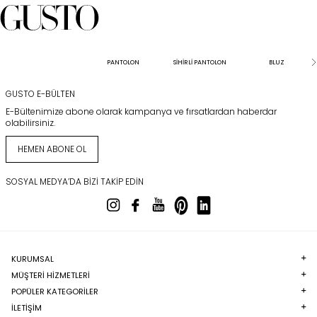
davetlerinde 
karesindeki gö
saatler süre
koruyabilmesi
sunabilmesiyl
PANTOLON
SİHİRLİ PANTOLON
BLUZ
GUSTO E-BÜLTEN
E-Bültenimize abone olarak kampanya ve fırsatlardan haberdar
olabilirsiniz.
HEMEN ABONE OL
SOSYAL MEDYA’DA BIZI TAKIP EDIN
KURUMSAL
MÜŞTERI HIZMETLERI
POPÜLER KATEGORILER
İLETİŞİM