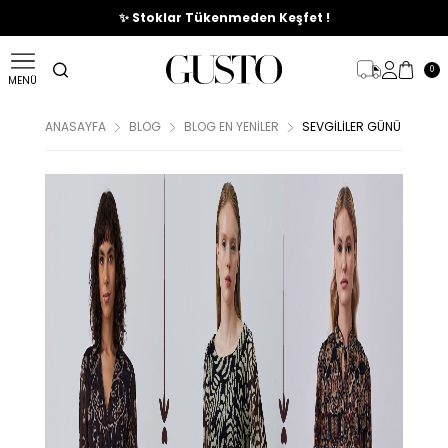
🎉%70'e Varan Büyük Yaz İndirim Başladı !
✨ Stoklar Tükenmeden Keşfet !
0
MENÜ
ANASAYFA
BLOG
BLOG EN YENİLER
SEVGILILER GÜNÜ KOMBIN 