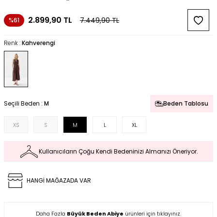
2.899,90
TL
7.449,90
TL
%61
Renk :
Kahverengi
Seçili Beden :
M
Beden Tablosu
XS
S
M
L
XL
Kullanıcıların Çoğu Kendi Bedeninizi Almanızı Öneriyor.
HANGİ MAĞAZADA VAR
Daha Fazla
Büyük Beden Abiye
ürünleri için tıklayınız.