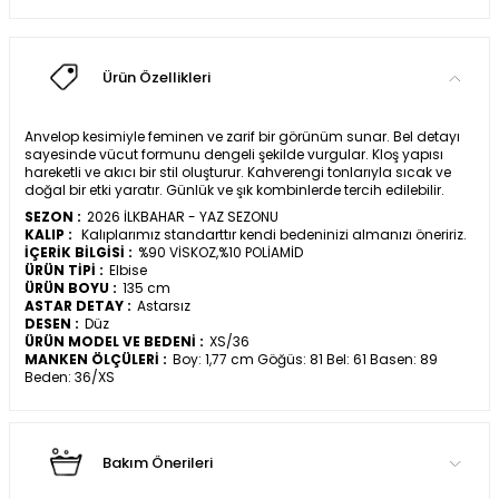
Ürün Özellikleri
Anvelop kesimiyle feminen ve zarif bir görünüm sunar. Bel detayı
sayesinde vücut formunu dengeli şekilde vurgular. Kloş yapısı
hareketli ve akıcı bir stil oluşturur. Kahverengi tonlarıyla sıcak ve
doğal bir etki yaratır. Günlük ve şık kombinlerde tercih edilebilir.
SEZON :
2026 İLKBAHAR - YAZ SEZONU
KALIP :
Kalıplarımız standarttır kendi bedeninizi almanızı öneririz.
İÇERİK BİLGİSİ :
%90 VİSKOZ,%10 POLİAMİD
ÜRÜN TİPİ :
Elbise
ÜRÜN BOYU :
135 cm
ASTAR DETAY :
Astarsız
DESEN :
Düz
ÜRÜN MODEL VE BEDENİ :
XS/36
MANKEN ÖLÇÜLERİ :
Boy: 1,77 cm Göğüs: 81 Bel: 61 Basen: 89
Beden: 36/XS
Bakım Önerileri