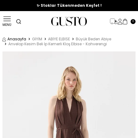
🎉%70'e Varan Büyük Yaz İndirim Başladı !
✨ Stoklar Tükenmeden Keşfet !
0
MENÜ
Anasayfa
GİYİM
ABİYE ELBİSE
Büyük Beden Abiye
Anvelop Kesim Beli İp Kemerli Kloş Elbise - Kahverengi