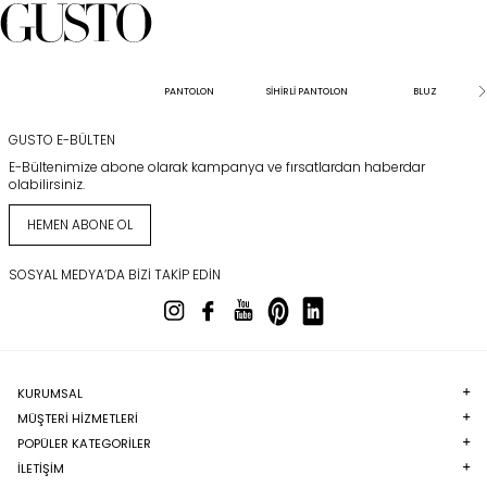
PANTOLON
SİHİRLİ PANTOLON
BLUZ
GUSTO E-BÜLTEN
E-Bültenimize abone olarak kampanya ve fırsatlardan haberdar
olabilirsiniz.
HEMEN ABONE OL
SOSYAL MEDYA’DA BIZI TAKIP EDIN
KURUMSAL
MÜŞTERI HIZMETLERI
POPÜLER KATEGORILER
İLETİŞİM