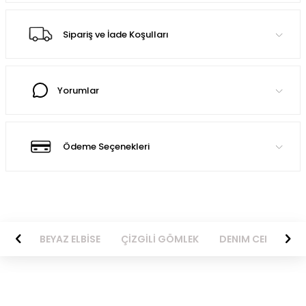
Sipariş ve İade Koşulları
Yorumlar
Ödeme Seçenekleri
BİSE
BEYAZ ELBİSE
ÇİZGİLİ GÖMLEK
DENIM CEKET