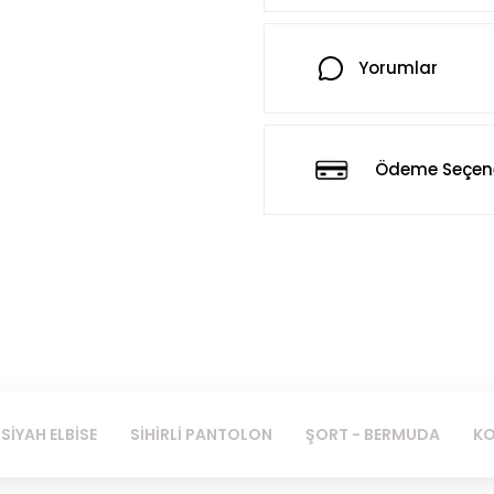
Yorumlar
Ödeme Seçene
SİYAH ELBİSE
SİHİRLİ PANTOLON
ŞORT - BERMUDA
KO