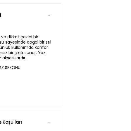
i
ve dikkat çekici bir
u sayesinde doğal bir stil
günlük kullanımda konfor
ız bir şıklık sunar. Yaz
 aksesuardır.
YAZ SEZONU
e Koşulları