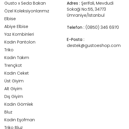
Gusto x Seda Bakan
Adres :
Şerifali, Mevdudi
Sokaği No:55, 34773
Özel Koleksiyonlarımız
Ümraniye/İstanbul
Elbise
Abiye Elbise
Telefon :
(0850) 346 6970
Yaz Kombinleri
E-Posta :
Kadın Pantolon
destek@gustoeshop.com
Triko
Kadın Takım
Trençkot
Kadın Ceket
Üst Giyim
Alt Giyim
Dış Giyim
Kadın Gömlek
Bluz
Kadın Eşofman
Triko Bluz