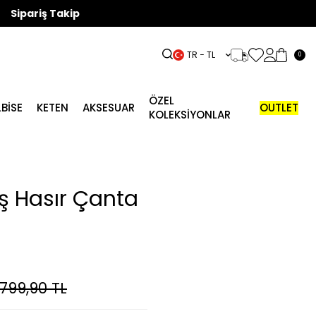
Sipariş Takip
TR − TL
0
ÖZEL
LBISE
KETEN
AKSESUAR
OUTLET
KOLEKSİYONLAR
iş Hasır Çanta
.799,90
TL