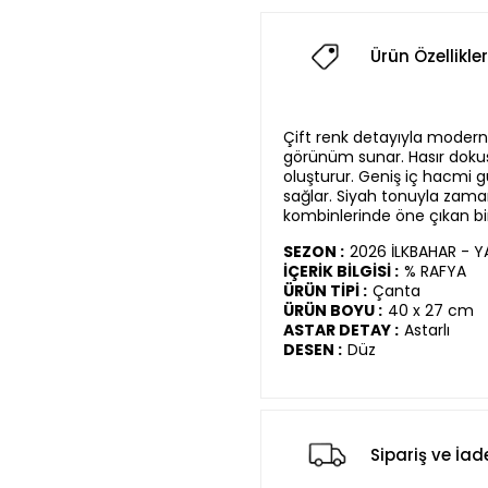
Ürün Özellikler
Çift renk detayıyla modern 
görünüm sunar. Hasır dokus
oluşturur. Geniş iç hacmi 
sağlar. Siyah tonuyla zamans
kombinlerinde öne çıkan bir
SEZON :
2026 İLKBAHAR - 
İÇERİK BİLGİSİ :
% RAFYA
ÜRÜN TİPİ :
Çanta
ÜRÜN BOYU :
40 x 27 cm
ASTAR DETAY :
Astarlı
DESEN :
Düz
Sipariş ve İad