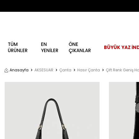
TÜM
EN
ÖNE
BÜYÜK YAZ İND
ÜRÜNLER
YENİLER
ÇIKANLAR
Anasayfa
AKSESUAR
Çanta
Hasır Çanta
Çift Renk Geniş H