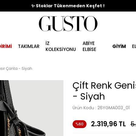
🎉%70'e Varan Büyük Yaz İndirim Başladı !
✨ Stoklar Tükenmeden Keşfet !
İZ
ABİYE
İRİMİ
TAKIMLAR
GİYİM
E
KOLEKSİYONU
ELBİSE
asır Çanta - Siyah
Çift Renk Gen
- Siyah
Ürün Kodu :
26YGMA003_01
2.319,96
TL
5
%60