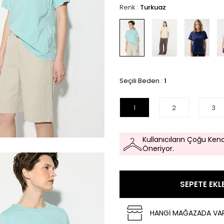
Renk :
Turkuaz
Seçili Beden :
1
1
2
3
Kullanıcıların Çoğu Kend
Öneriyor.
SEPETE EKL
HANGİ MAĞAZADA VA