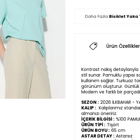
Daha Fazla
Bisiklet Yaka 
Ürün Özellikler
Kontrast nakış detaylarıyla d
stil sunar. Pamuklu yapısı s
kullanım sağlar. Turkuaz ton
görünüm oluşturur. Günlük
Modern ve farklı bir parçadı
SEZON :
2026 İLKBAHAR - 
KALIP :
Kalıplarımız standar
almanızı öneririz.
İÇERİK BİLGİSİ :
%100 PAMU
ÜRÜN TİPİ :
Tişört
ÜRÜN BOYU :
65 cm
ASTAR DETAY :
Astarsız