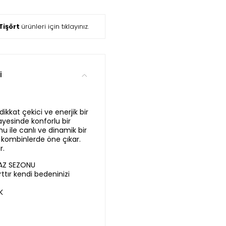
Tişört
ürünleri için tıklayınız.
i
ikkat çekici ve enerjik bir
ayesinde konforlu bir
u ile canlı ve dinamik bir
 kombinlerde öne çıkar.
r.
YAZ SEZONU
ttır kendi bedeninizi
K