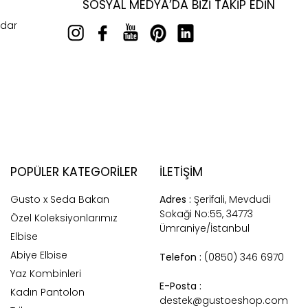
SOSYAL MEDYA’DA BIZI TAKIP EDIN
rdar
POPÜLER KATEGORILER
İLETİŞİM
Gusto x Seda Bakan
Adres :
Şerifali, Mevdudi
Sokaği No:55, 34773
Özel Koleksiyonlarımız
Ümraniye/İstanbul
Elbise
Abiye Elbise
Telefon :
(0850) 346 6970
Yaz Kombinleri
E-Posta :
Kadın Pantolon
destek@gustoeshop.com