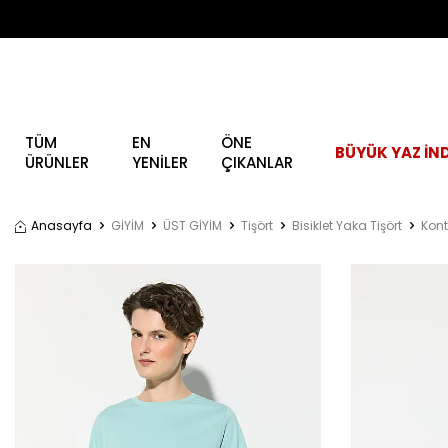
TÜM
EN
ÖNE
BÜYÜK YAZ İND
ÜRÜNLER
YENİLER
ÇIKANLAR
Anasayfa
GİYİM
ÜST GİYİM
Tişört
Bisiklet Yaka Tişört
Kont