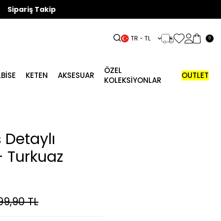
Sipariş Takip
TR − TL
0
ÖZEL
LBISE
KETEN
AKSESUAR
OUTLET
KOLEKSİYONLAR
 Detaylı
- Turkuaz
99,90
TL