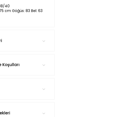
38/40
,75 cm Göğüs: 83 Bel: 63
ri
e Koşulları
kleri