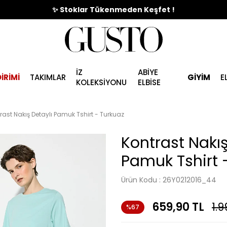
🎉%70'e Varan Büyük Yaz İndirim Başladı !
✨ Stoklar Tükenmeden Keşfet !
İZ
ABİYE
İRİMİ
TAKIMLAR
GİYİM
E
KOLEKSİYONU
ELBİSE
rast Nakış Detaylı Pamuk Tshirt - Turkuaz
Kontrast Nakış
Pamuk Tshirt 
Ürün Kodu :
26Y0212016_44
659,90
TL
1.9
%67