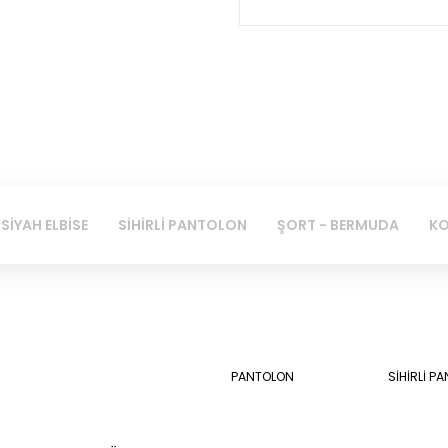
SİYAH ELBİSE
SİHİRLİ PANTOLON
ŞORT - BERMUDA
KO
PANTOLON
SİHİRLİ P