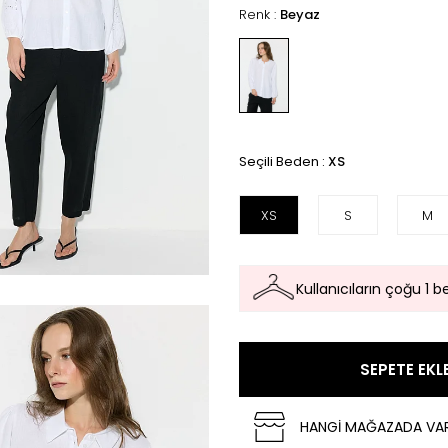
Renk :
Beyaz
Seçili Beden :
XS
XS
S
M
Kullanıcıların çoğu 1 
SEPETE EKL
HANGİ MAĞAZADA VA