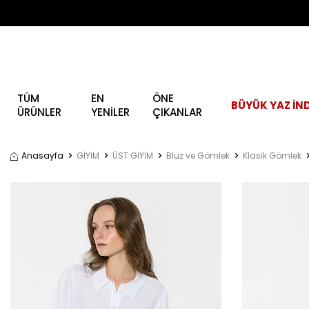
TÜM
EN
ÖNE
BÜYÜK YAZ İND
ÜRÜNLER
YENİLER
ÇIKANLAR
Anasayfa
GİYİM
ÜST GİYİM
Bluz ve Gömlek
Klasik Gömlek