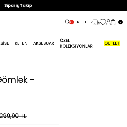
Sipariş Takip
TR − TL
0
ÖZEL
LBISE
KETEN
AKSESUAR
OUTLET
KOLEKSİYONLAR
 Gömlek -
.299,90
TL