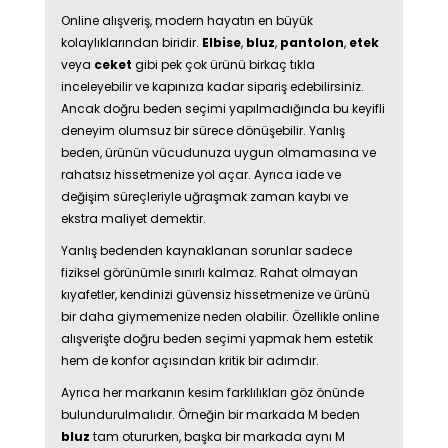
Online alışveriş, modern hayatın en büyük
kolaylıklarından biridir.
Elbise
,
bluz
,
pantolon
,
etek
veya
ceket
gibi pek çok ürünü birkaç tıkla
inceleyebilir ve kapınıza kadar sipariş edebilirsiniz.
Ancak doğru beden seçimi yapılmadığında bu keyifli
deneyim olumsuz bir sürece dönüşebilir. Yanlış
beden, ürünün vücudunuza uygun olmamasına ve
rahatsız hissetmenize yol açar. Ayrıca iade ve
değişim süreçleriyle uğraşmak zaman kaybı ve
ekstra maliyet demektir.
Yanlış bedenden kaynaklanan sorunlar sadece
fiziksel görünümle sınırlı kalmaz. Rahat olmayan
kıyafetler, kendinizi güvensiz hissetmenize ve ürünü
bir daha giymemenize neden olabilir. Özellikle online
alışverişte doğru beden seçimi yapmak hem estetik
hem de konfor açısından kritik bir adımdır.
Ayrıca her markanın kesim farklılıkları göz önünde
bulundurulmalıdır. Örneğin bir markada M beden
bluz
tam otururken, başka bir markada aynı M