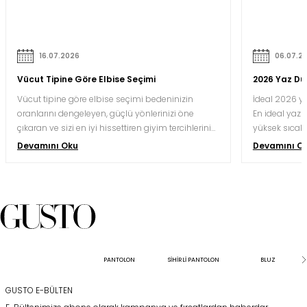
16.07.2026
06.07.2
Vücut Tipine Göre Elbise Seçimi
2026 Yaz Düğ
Vücut tipine göre elbise seçimi bedeninizin
İdeal 2026 ya
oranlarını dengeleyen, güçlü yönlerinizi öne
En ideal yaz d
çıkaran ve sizi en iyi hissettiren giyim tercihlerini
yüksek sıcakl
yapmak için oldukça önemlidir. Doğru kesim ve
nefes alabile
Devamını Oku
Devamını O
renk kombinasyonu, aynı bedeni hem daha
kaliteli krep,
uzun hem daha orantılı hem de daha özgüvenli
koşullarına 
gösterebilir.
kesimlerle bu
davetlerinde 
karesindeki gö
saatler süre
koruyabilmesi
sunabilmesiyl
PANTOLON
SİHİRLİ PANTOLON
BLUZ
GUSTO E-BÜLTEN