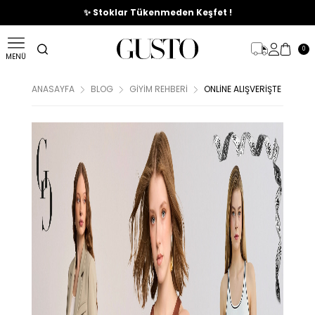
🎉%70'e Varan Büyük Yaz İndirim Başladı !
0
MENÜ
ANASAYFA
BLOG
GIYIM REHBERI
ONLINE ALIŞVERIŞTE DOĞRU 