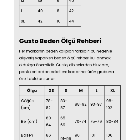
M
38
6
40
L
40
8
42
XL
42
10
44
Gusto Beden Ölçü Rehberi
Her markanın beden kalıpları farklıdır; bu nedenle
alışveriş yaparken beden ölçü rehberi kullanmak
oldukça önemlidir. Gusto, elbiselerden bluzlara,
pantolonlardan ceketlere kadar her ürün grubuna
özel tablolar sunar.
Ölçü
XS
S
M
L
XL
Göğüs
78-
83-
98-
88-92
93-97
(cm)
82
87
102
60-
65-
Bel (cm)
70-74
75-79
80-84
64
69
Basen
86-
96-
101-
106-
91-95