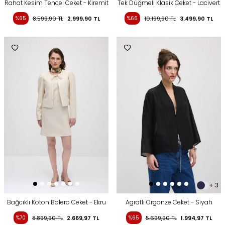
Rahat Kesim Tencel Ceket - Kiremit
Tek Düğmeli Klasik Ceket - Lacivert
%65
8.599,90
TL
2.999,90
TL
%66
10.199,90
TL
3.499,90
TL
+ 3
Bağcıklı Koton Bolero Ceket - Ekru
Agraflı Organze Ceket - Siyah
%70
8.899,90
TL
2.669,97
TL
%65
5.699,90
TL
1.994,97
TL