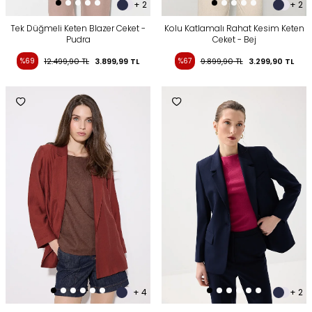
+ 2
+ 2
Tek Düğmeli Keten Blazer Ceket -
Kolu Katlamalı Rahat Kesim Keten
Pudra
Ceket - Bej
%69
12.499,90
TL
3.899,99
TL
%67
9.899,90
TL
3.299,90
TL
+ 4
+ 2