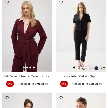
+ 2
Beli Kemerli Tencel Ceket - Bordo
Kısa Keten Ceket - Siyah
%69
9.399,90
TL
2.879,90
TL
%66
8.499,90
TL
2.899,90
TL