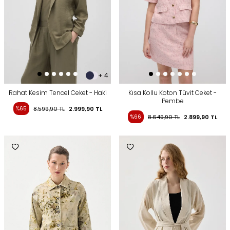
+ 4
Rahat Kesim Tencel Ceket - Haki
Kısa Kollu Koton Tüvit Ceket -
Pembe
%65
8.599,90
TL
2.999,90
TL
%66
8.649,90
TL
2.899,90
TL