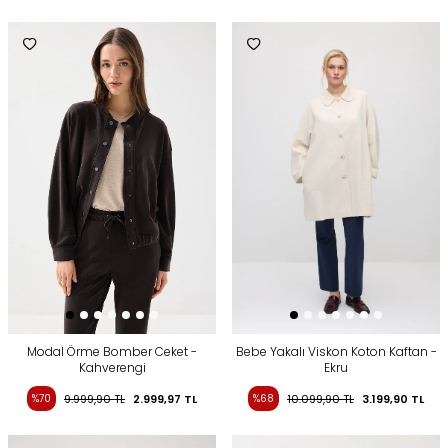
Modal Örme Bomber Ceket -
Bebe Yakalı Viskon Koton Kaftan -
Kahverengi
Ekru
%70
9.999,90
TL
2.999,97
TL
%68
10.099,90
TL
3.199,90
TL