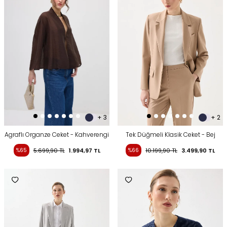
+ 3
+ 2
Agraflı Organze Ceket - Kahverengi
Tek Düğmeli Klasik Ceket - Bej
%65
5.699,90
TL
1.994,97
TL
%66
10.199,90
TL
3.499,90
TL