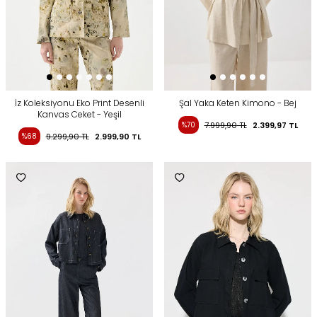
İz Koleksiyonu Eko Print Desenli
Şal Yaka Keten Kimono - Bej
Kanvas Ceket - Yeşil
%70
7.999,90
TL
2.399,97
TL
%68
9.299,90
TL
2.999,90
TL