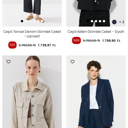
+ 2
Cepli Tensel Denim Gömlek Ceket
Cepli Keten Gömlek Ceket - Siyah
- Lacivert
%69
5.799,90
TL
1.799,90
TL
%70
5.799,90
TL
1.739,97
TL