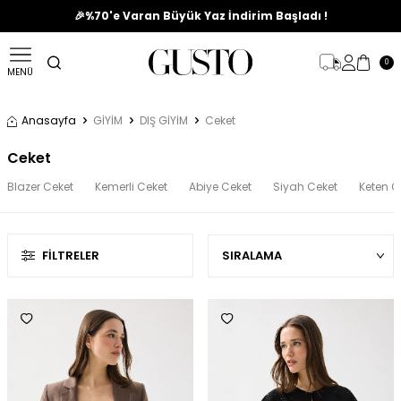
🎉%70'e Varan Büyük Yaz İndirim Başladı !
0
MENÜ
Anasayfa
GİYİM
DIŞ GİYİM
Ceket
Ceket
Blazer Ceket
Kemerli Ceket
Abiye Ceket
Siyah Ceket
Keten C
FILTRELER