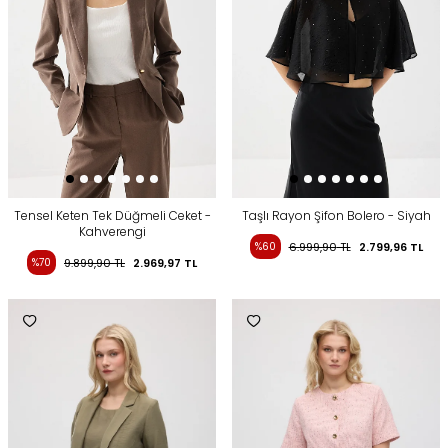
Tensel Keten Tek Düğmeli Ceket -
Taşlı Rayon Şifon Bolero - Siyah
Kahverengi
%60
6.999,90
TL
2.799,96
TL
%70
9.899,90
TL
2.969,97
TL