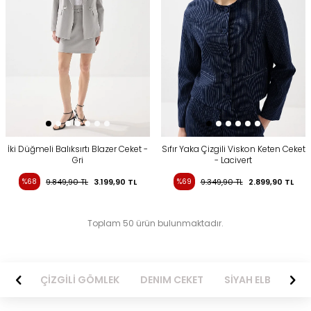
İki Düğmeli Balıksırtı Blazer Ceket -
Sıfır Yaka Çizgili Viskon Keten Ceket
Gri
- Lacivert
%68
9.849,90
TL
3.199,90
TL
%69
9.349,90
TL
2.899,90
TL
Toplam 50 ürün bulunmaktadır.
BİSE
ÇİZGİLİ GÖMLEK
DENIM CEKET
SİYAH ELBİSE