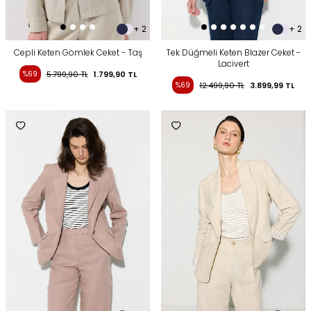
+ 2
+ 2
Cepli Keten Gömlek Ceket - Taş
Tek Düğmeli Keten Blazer Ceket -
Lacivert
%69
5.799,90
TL
1.799,90
TL
%69
12.499,90
TL
3.899,99
TL