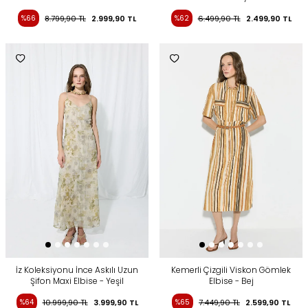
%66
8.799,90
TL
2.999,90
TL
%62
6.499,90
TL
2.499,90
TL
İz Koleksiyonu İnce Askılı Uzun
Kemerli Çizgili Viskon Gömlek
Şifon Maxi Elbise - Yeşil
Elbise - Bej
%64
10.999,90
TL
3.999,90
TL
%65
7.449,90
TL
2.599,90
TL