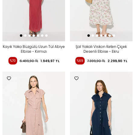
Kayık Yaka Büzgülü Uzun Tül Abiye
Şal Yakalı Viskon Keten Çiçek
Elbise - Kırmızı
Desenli Elbise - Ekru
%70
6.499,90
TL
1.949,97
TL
%69
7.399,90
TL
2.299,90
TL