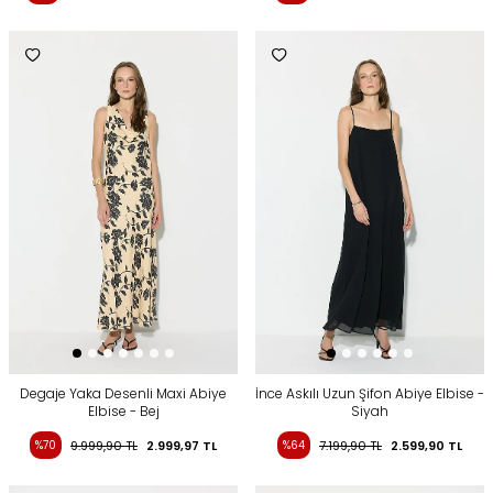
Degaje Yaka Desenli Maxi Abiye
İnce Askılı Uzun Şifon Abiye Elbise -
Elbise - Bej
Siyah
%70
9.999,90
TL
2.999,97
TL
%64
7.199,90
TL
2.599,90
TL