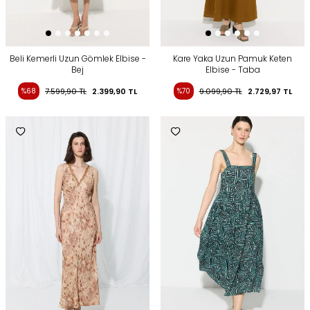
Beli Kemerli Uzun Gömlek Elbise -
Kare Yaka Uzun Pamuk Keten
Bej
Elbise - Taba
%68
7.599,90
TL
2.399,90
TL
%70
9.099,90
TL
2.729,97
TL