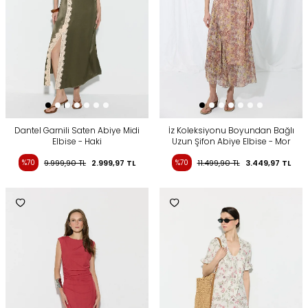
Dantel Garnili Saten Abiye Midi
İz Koleksiyonu Boyundan Bağlı
Elbise - Haki
Uzun Şifon Abiye Elbise - Mor
%70
9.999,90
TL
2.999,97
TL
%70
11.499,90
TL
3.449,97
TL