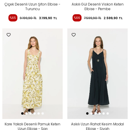
Çiçek Desenli Uzun Şifon Elbise -
Askılı Gül Desenli Viskon Keten
Turuncu
Elbise - Pembe
%65
9.199,90
TL
3.199,90
TL
%66
7.599,90
TL
2.599,90
TL
Kare Yakalı Desenli Pamuk Keten
Askılı Uzun Rahat Kesim Modal
Uzun Elbise - Sarı
Elbise - Siyah