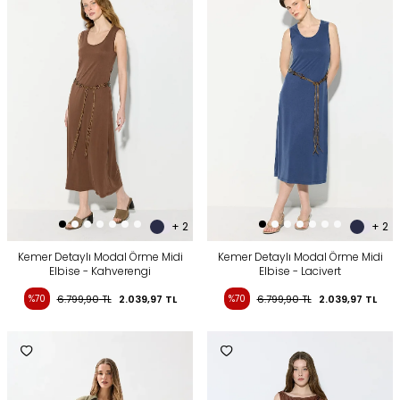
+ 2
+ 2
Kemer Detaylı Modal Örme Midi
Kemer Detaylı Modal Örme Midi
Elbise - Kahverengi
Elbise - Lacivert
%70
6.799,90
TL
2.039,97
TL
%70
6.799,90
TL
2.039,97
TL