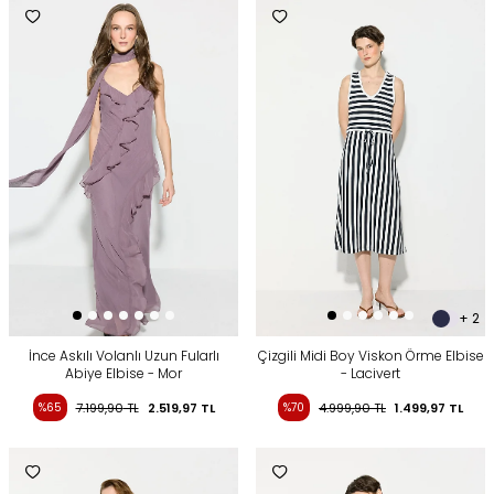
+ 2
İnce Askılı Volanlı Uzun Fularlı
Çizgili Midi Boy Viskon Örme Elbise
Abiye Elbise - Mor
- Lacivert
%65
7.199,90
TL
2.519,97
TL
%70
4.999,90
TL
1.499,97
TL