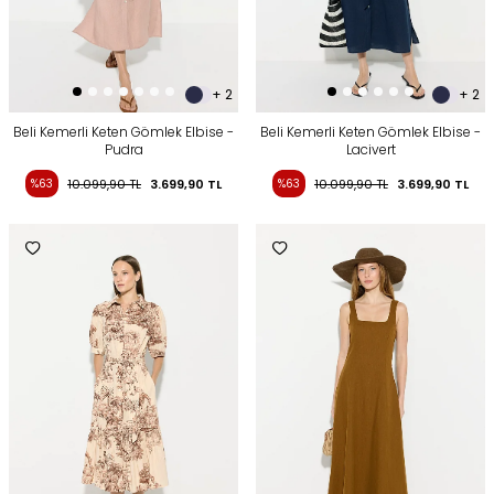
+ 2
+ 2
Beli Kemerli Keten Gömlek Elbise -
Beli Kemerli Keten Gömlek Elbise -
Pudra
Lacivert
%63
10.099,90
TL
3.699,90
TL
%63
10.099,90
TL
3.699,90
TL