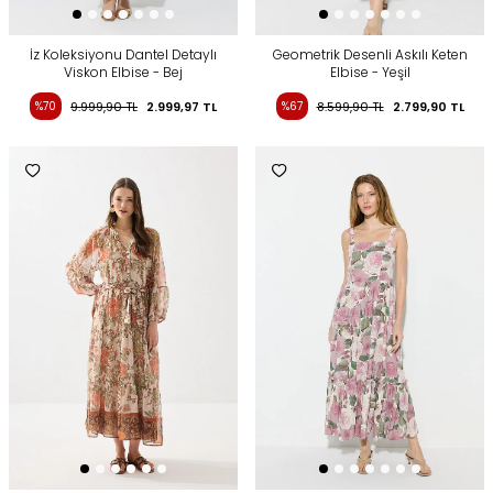
İz Koleksiyonu Dantel Detaylı
Geometrik Desenli Askılı Keten
Viskon Elbise - Bej
Elbise - Yeşil
%70
9.999,90
TL
2.999,97
TL
%67
8.599,90
TL
2.799,90
TL