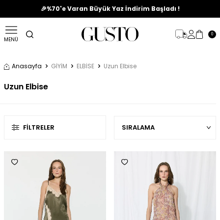
🎉%70'e Varan Büyük Yaz İndirim Başladı !
0
MENÜ
Anasayfa
GİYİM
ELBİSE
Uzun Elbise
Uzun Elbise
FILTRELER