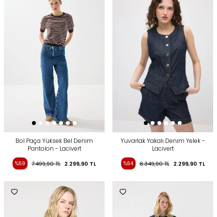
Bol Paça Yüksek Bel Denim
Yuvarlak Yakalı Denim Yelek -
Pantolon - Lacivert
Lacivert
%69
7.499,90
TL
2.299,90
TL
%64
6.349,90
TL
2.299,90
TL