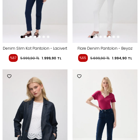
Denim Slim Kot Pantolon - Lacivert
Flare Denim Pantolon - Beyaz
%67
5.999,90
TL
1.999,90
TL
%65
5.699,90
TL
1.994,90
TL