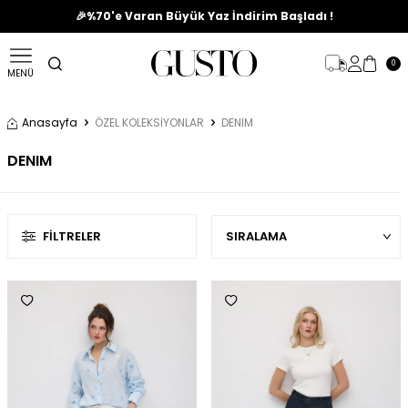
🎉%70'e Varan Büyük Yaz İndirim Başladı !
0
MENÜ
Anasayfa
ÖZEL KOLEKSİYONLAR
DENIM
DENIM
FILTRELER