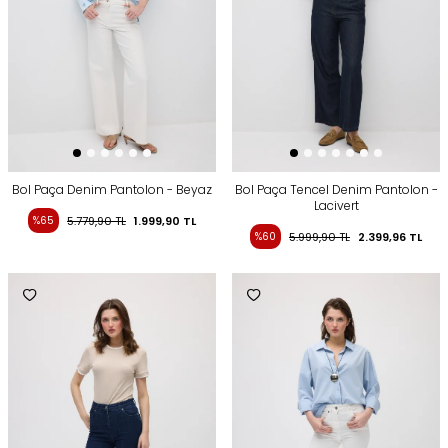
Bol Paça Denim Pantolon - Beyaz
Bol Paça Tencel Denim Pantolon -
Lacivert
%65
5.779,90
TL
1.999,90
TL
%60
5.999,90
TL
2.399,96
TL