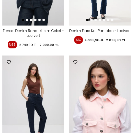
Tencel Denim Rahat Kesim Ceket -
Denim Flare Kot Pantolon - Lacivert
Lacivert
%67
6.299,90
TL
2.099,90
TL
%66
8.749,90
TL
2.999,90
TL