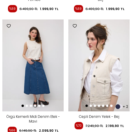
%69
6.499,90
TL
1.999,90
TL
%69
6.499,90
TL
1.999,90
TL
+ 2
Örgü Kemerli Midi Denim Etek -
Cepli Denim Yelek - Bej
Mavi
%70
7.249,90
TL
2.199,90
TL
%66
6.149,90
TL
2.099,90
TL