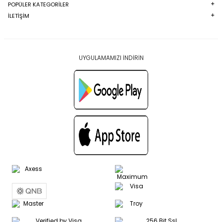
POPÜLER KATEGORILER
İLETİŞİM
UYGULAMAMIZI İNDİRİN