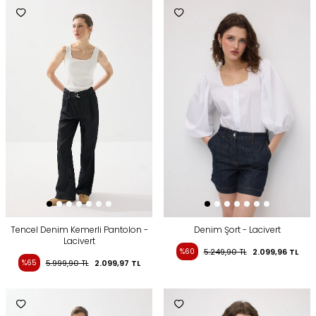
Tencel Denim Kemerli Pantolon -
Denim Şort - Lacivert
Lacivert
%60
5.249,90
TL
2.099,96
TL
%65
5.999,90
TL
2.099,97
TL