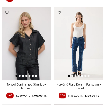
Tencel Denim Kısa Gömlek -
Nervürlü Flare Denim Pantolon -
Lacivert
Lacivert
%65
5.099,90
TL
1.799,90
TL
%66
6.399,90
TL
2.199,90
TL