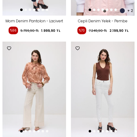
+ 2
Mom Denim Pantolon - Lacivert
Cepli Denim Yelek - Pembe
%66
5.799,90
TL
1.999,90
TL
%70
7.249,90
TL
2.199,90
TL