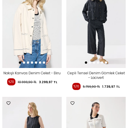
Nakışlı Kanvas Denim Ceket - Ekru
Cepli Tensel Denim Gömlek Ceket
- Lacivert
%70
10.999,90
TL
3.299,97
TL
%70
5.799,90
TL
1.739,97
TL