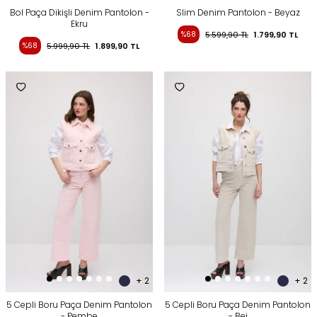
Bol Paça Dikişli Denim Pantolon -
Slim Denim Pantolon - Beyaz
Ekru
%68
5.599,90
TL
1.799,90
TL
%68
5.999,90
TL
1.899,90
TL
+ 2
+ 2
5 Cepli Boru Paça Denim Pantolon
5 Cepli Boru Paça Denim Pantolon
- Pembe
- Bej