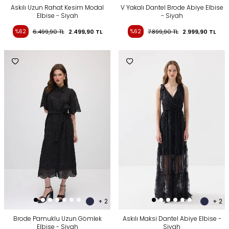
Askılı Uzun Rahat Kesim Modal
V Yakalı Dantel Brode Abiye Elbise
Elbise - Siyah
- Siyah
%62
6.499,90
TL
2.499,90
TL
%62
7.899,90
TL
2.999,90
TL
+ 2
+ 2
Brode Pamuklu Uzun Gömlek
Askılı Maksi Dantel Abiye Elbise -
Elbise - Siyah
Siyah