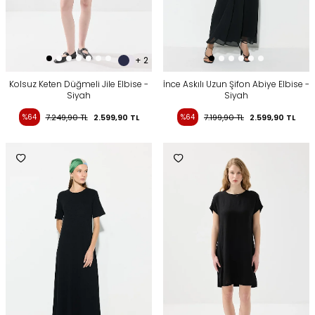
+ 2
Kolsuz Keten Düğmeli Jile Elbise -
İnce Askılı Uzun Şifon Abiye Elbise -
Siyah
Siyah
%64
7.249,90
TL
2.599,90
TL
%64
7.199,90
TL
2.599,90
TL