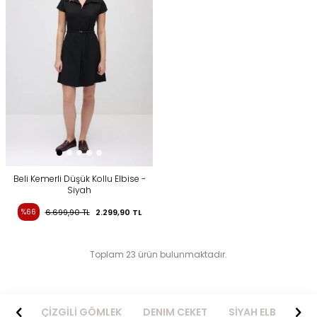
Beli Kemerli Düşük Kollu Elbise -
Siyah
%66
6.699,90
TL
2.299,90
TL
Toplam 23 ürün bulunmaktadır.
BİSE
ÇİZGİLİ GÖMLEK
DENIM CEKET
SİYAH ELBİSE