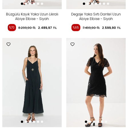
Büzgülü Kayık Yaka Uzun Likralı
Degaje Yaka Sırtı Dantel Uzun
Abiye Elbise - Siyah
Abiye Elbise - Siyah
%70
8.299,90
TL
2.489,97
TL
%65
7.499,90
TL
2.599,90
TL