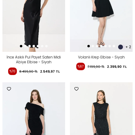
+ 2
İnce Askılı Pul Payet Saten Midi
Volanlı Krep Elbise - Siyah
Abiye Elbise - Siyah
%67
7.199,90
TL
2.399,90
TL
%70
8.499,90
TL
2.549,97
TL