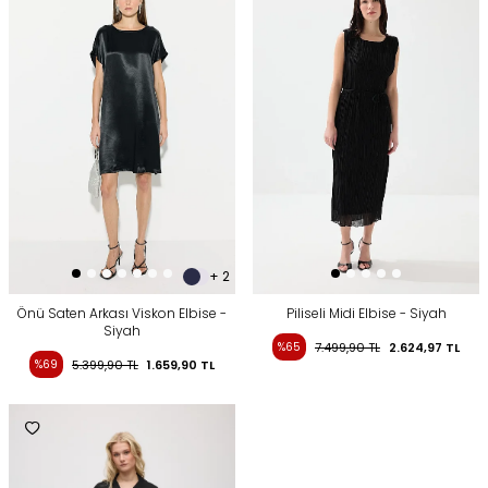
+ 2
Önü Saten Arkası Viskon Elbise -
Piliseli Midi Elbise - Siyah
Siyah
%65
7.499,90
TL
2.624,97
TL
%69
5.399,90
TL
1.659,90
TL