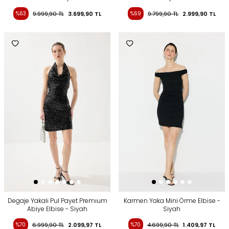
%63
9.999,90
TL
3.699,90
TL
%69
9.799,90
TL
2.999,90
TL
Degaje Yakalı Pul Payet Premıum
Karmen Yaka Mini Örme Elbise -
Abiye Elbise - Siyah
Siyah
%70
6.999,90
TL
2.099,97
TL
%70
4.699,90
TL
1.409,97
TL