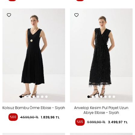
Kolsuz Bambu Örme Elbise - Siyah
Anvelop Kesim Pul Payet Uzun
Abiye Elbise - Siyah
%60
4.599,90
TL
1.839,96
TL
%65
9.999,90
TL
3.499,97
TL