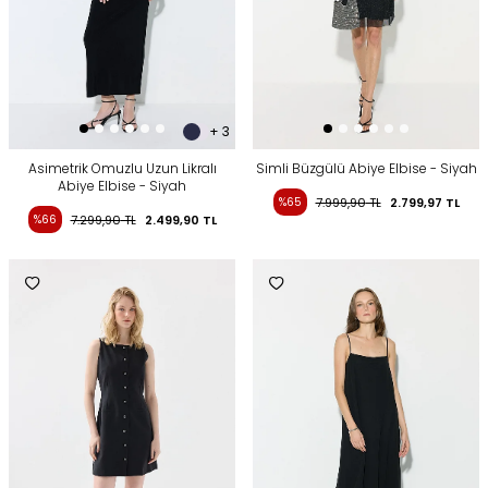
+ 3
Asimetrik Omuzlu Uzun Likralı
Simli Büzgülü Abiye Elbise - Siyah
Abiye Elbise - Siyah
%65
7.999,90
TL
2.799,97
TL
%66
7.299,90
TL
2.499,90
TL