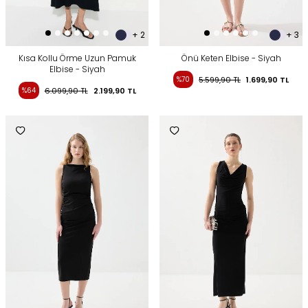
+ 2
+ 3
Kısa Kollu Örme Uzun Pamuk
Önü Keten Elbise - Siyah
Elbise - Siyah
%70
5.599,90
TL
1.699,90
TL
%64
6.099,90
TL
2.199,90
TL