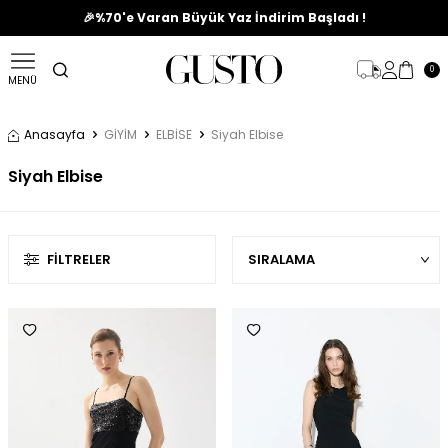
🎉%70'e Varan Büyük Yaz İndirim Başladı !
0
MENÜ
Anasayfa
GİYİM
ELBİSE
Siyah Elbise
Siyah Elbise
FILTRELER