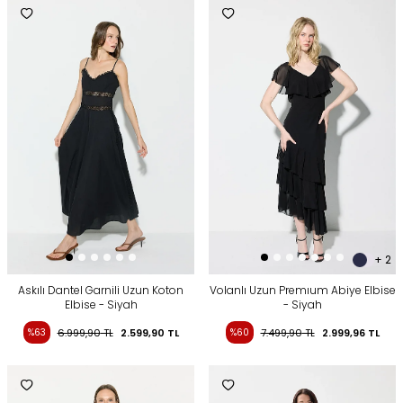
+ 2
Askılı Dantel Garnili Uzun Koton
Volanlı Uzun Premıum Abiye Elbise
Elbise - Siyah
- Siyah
%63
6.999,90
TL
2.599,90
TL
%60
7.499,90
TL
2.999,96
TL