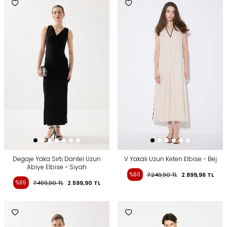
Degaje Yaka Sırtı Dantel Uzun
V Yakalı Uzun Keten Elbise - Bej
Abiye Elbise - Siyah
%60
7.249,90
TL
2.899,96
TL
%65
7.499,90
TL
2.599,90
TL