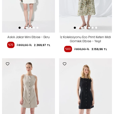
Askılı Jakar Mini Elbise - Ekru
İz Koleksiyonu Eco Print Keten Midi
Gömlek Elbise - Yeşil
%70
7.899,90
TL
2.369,97
TL
%60
7.899,90
TL
3.159,96
TL