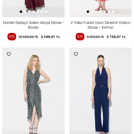
Dantel Detaylı Saten Abiye Elbise -
V Yaka Fularlı Uzun Desenli Viskon
Bordo
Elbise - Kırmızı
%70
10.999,90
TL
3.299,97
TL
%70
9.199,90
TL
2.759,97
TL