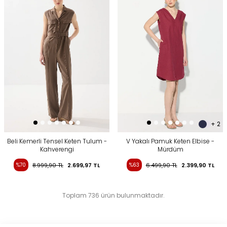
+ 2
Beli Kemerli Tensel Keten Tulum -
V Yakalı Pamuk Keten Elbise -
Kahverengi
Mürdüm
%70
8.999,90
TL
2.699,97
TL
%63
6.499,90
TL
2.399,90
TL
Toplam 736 ürün bulunmaktadır.