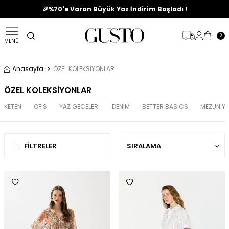
🎉%70'e Varan Büyük Yaz İndirim Başladı !
0
MENÜ
Anasayfa
ÖZEL KOLEKSİYONLAR
ÖZEL KOLEKSİYONLAR
KETEN
OFİS
YAZ GECELERİ
DENIM
BETTER BASICS
MEZUNİYET
FILTRELER