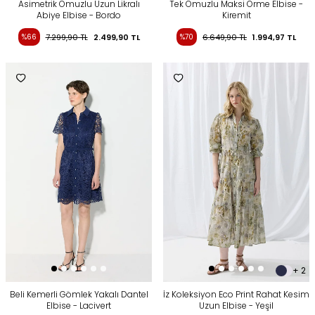
Asimetrik Omuzlu Uzun Likralı
Tek Omuzlu Maksi Örme Elbise -
Abiye Elbise - Bordo
Kiremit
%66
7.299,90
TL
2.499,90
TL
%70
6.649,90
TL
1.994,97
TL
+ 2
Beli Kemerli Gömlek Yakalı Dantel
İz Koleksiyon Eco Print Rahat Kesim
Elbise - Lacivert
Uzun Elbise - Yeşil