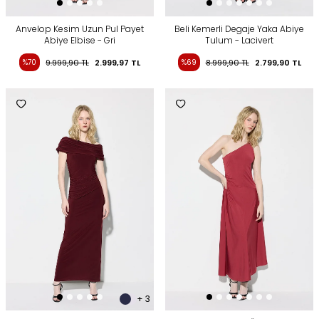
Anvelop Kesim Uzun Pul Payet
Beli Kemerli Degaje Yaka Abiye
Abiye Elbise - Gri
Tulum - Lacivert
%70
9.999,90
TL
2.999,97
TL
%69
8.999,90
TL
2.799,90
TL
+ 3