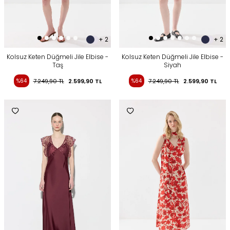
+ 2
+ 2
Kolsuz Keten Düğmeli Jile Elbise -
Kolsuz Keten Düğmeli Jile Elbise -
Taş
Siyah
%64
7.249,90
TL
2.599,90
TL
%64
7.249,90
TL
2.599,90
TL