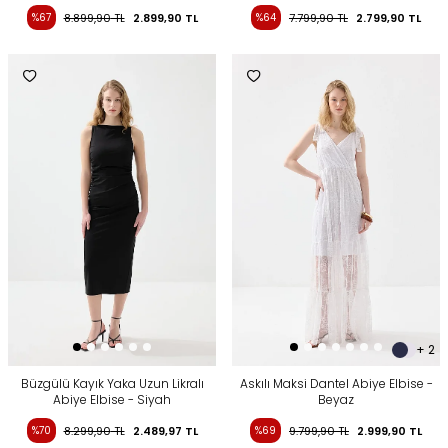
%67
8.899,90
TL
2.899,90
TL
%64
7.799,90
TL
2.799,90
TL
+ 2
Büzgülü Kayık Yaka Uzun Likralı
Askılı Maksi Dantel Abiye Elbise -
Abiye Elbise - Siyah
Beyaz
%70
8.299,90
TL
2.489,97
TL
%69
9.799,90
TL
2.999,90
TL