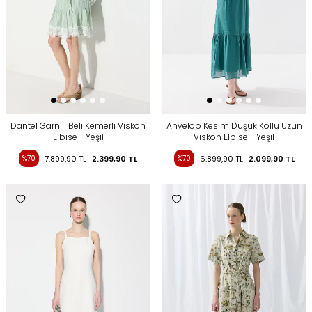
Dantel Garnili Beli Kemerli Viskon
Anvelop Kesim Düşük Kollu Uzun
Elbise - Yeşil
Viskon Elbise - Yeşil
%70
7.899,90
TL
2.399,90
TL
%70
6.899,90
TL
2.099,90
TL