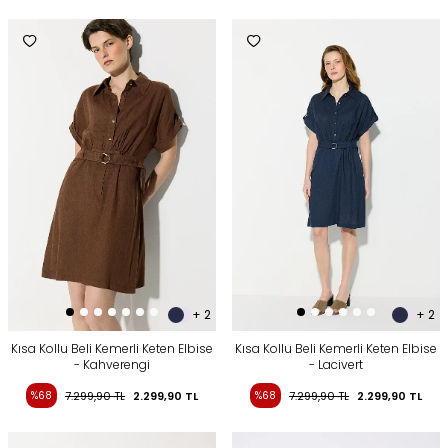
+ 2
+ 2
Kısa Kollu Beli Kemerli Keten Elbise
Kısa Kollu Beli Kemerli Keten Elbise
- Kahverengi
- Lacivert
%68
7.299,90
TL
2.299,90
TL
%68
7.299,90
TL
2.299,90
TL