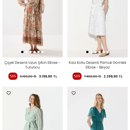
Çiçek Desenli Uzun Şifon Elbise -
Kısa Kollu Desenli Pamuk Gömlek
Turuncu
Elbise - Beyaz
%65
9.199,90
TL
3.199,90
TL
%69
7.499,90
TL
2.299,90
TL