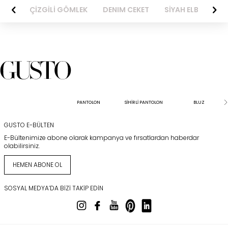
BİSE
ÇİZGİLİ GÖMLEK
DENIM CEKET
SİYAH ELBİSE
PANTOLON
SİHİRLİ PANTOLON
BLUZ
GUSTO E-BÜLTEN
E-Bültenimize abone olarak kampanya ve fırsatlardan haberdar
olabilirsiniz.
HEMEN ABONE OL
SOSYAL MEDYA’DA BIZI TAKIP EDIN