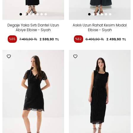
Degaje Yaka Sırtı Dantel Uzun
Askılı Uzun Rahat Kesim Modal
Abiye Elbise - Siyah
Elbise - Siyah
%65
7.499,90
TL
2.599,90
TL
%62
6.499,90
TL
2.499,90
TL