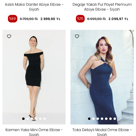
Askılı Maksi Dantel Abiye Elbise -
Degaje Yakalı Pul Payet Premıum
Siyah
Abiye Elbise - Siyah
%69
9.799,90
TL
2.999,90
TL
%70
6.999,90
TL
2.099,97
TL
Karmen Yaka Mini Örme Elbise -
Toka Detaylı Modal Örme Elbise -
Siyah
Siyah