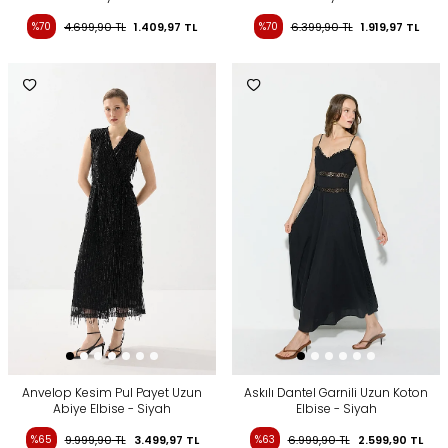
%70
4.699,90
TL
1.409,97
TL
%70
6.399,90
TL
1.919,97
TL
Anvelop Kesim Pul Payet Uzun
Askılı Dantel Garnili Uzun Koton
Abiye Elbise - Siyah
Elbise - Siyah
%65
9.999,90
TL
3.499,97
TL
%63
6.999,90
TL
2.599,90
TL