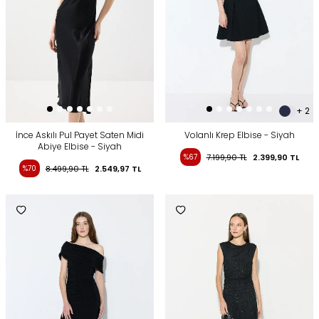
+ 2
İnce Askılı Pul Payet Saten Midi
Volanlı Krep Elbise - Siyah
Abiye Elbise - Siyah
%67
7.199,90
TL
2.399,90
TL
%70
8.499,90
TL
2.549,97
TL