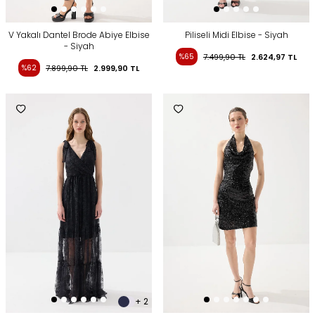
V Yakalı Dantel Brode Abiye Elbise
Piliseli Midi Elbise - Siyah
- Siyah
%65
7.499,90
TL
2.624,97
TL
%62
7.899,90
TL
2.999,90
TL
+ 2