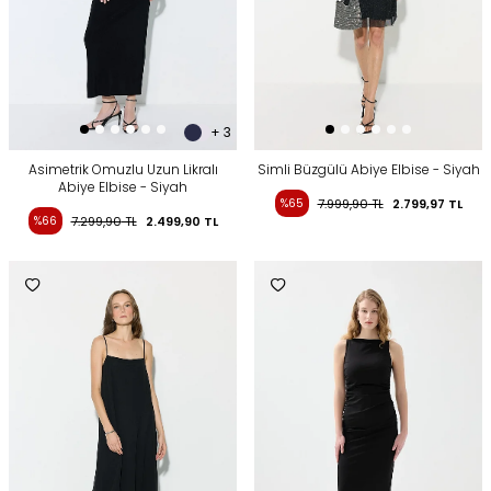
+ 3
Asimetrik Omuzlu Uzun Likralı
Simli Büzgülü Abiye Elbise - Siyah
Abiye Elbise - Siyah
%65
7.999,90
TL
2.799,97
TL
%66
7.299,90
TL
2.499,90
TL