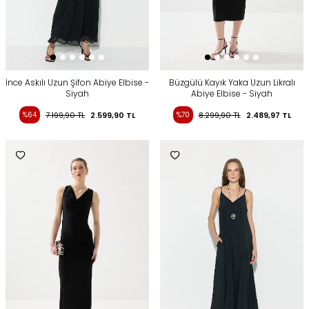
İnce Askılı Uzun Şifon Abiye Elbise -
Büzgülü Kayık Yaka Uzun Likralı
Siyah
Abiye Elbise - Siyah
%64
7.199,90
TL
2.599,90
TL
%70
8.299,90
TL
2.489,97
TL