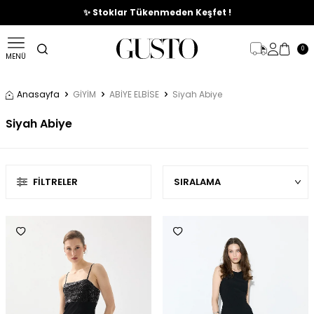
🎉%70'e Varan Büyük Yaz İndirim Başladı !
0
MENÜ
Anasayfa
GİYİM
ABİYE ELBİSE
Siyah Abiye
Siyah Abiye
FILTRELER