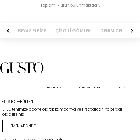
Toplam 17 ürün bulunmaktadır.
ELBİSE
ÇİZGİLİ GÖMLEK
DENIM CEKET
SİYAH ELBİSE
PANTOLON
SİHİRLİ PANTOLON
BLUZ
GUSTO E-BÜLTEN
E-Bültenimize abone olarak kampanya ve fırsatlardan haberdar
olabilirsiniz.
HEMEN ABONE OL