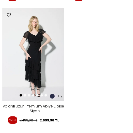
+ 2
Volanlı Uzun Premıum Abiye Elbise
- Siyah
%60
7.499,90
TL
2.999,96
TL