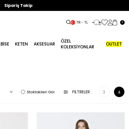
Sipariş Takip
TR − TL
0
ÖZEL
LBISE
KETEN
AKSESUAR
OUTLET
KOLEKSİYONLAR
FILTRELER
Stoktakileri Gör
3
4