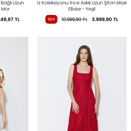
 Bağlı Uzun
İz Koleksiyonu İnce Askılı Uzun Şifon Maxi
- Mor
Elbise - Yeşil
449,97
TL
10.999,90
TL
3.999,90
TL
%64