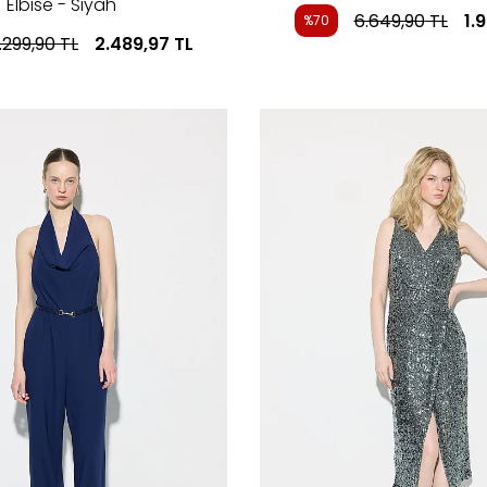
Elbise - Siyah
6.649,90
TL
1.
%70
.299,90
TL
2.489,97
TL