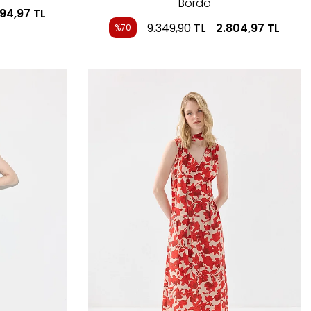
Bordo
994,97
TL
9.349,90
TL
2.804,97
TL
%70