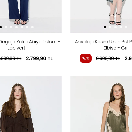
i Degaje Yaka Abiye Tulum -
Anvelop Kesim Uzun Pul 
Lacivert
Elbise - Gri
.999,90
TL
2.799,90
TL
9.999,90
TL
2.
%70