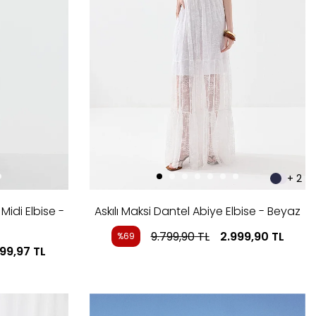
+ 2
Midi Elbise -
Askılı Maksi Dantel Abiye Elbise - Beyaz
9.799,90
TL
2.999,90
TL
%69
999,97
TL