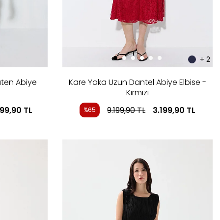
+ 2
aten Abiye
Kare Yaka Uzun Dantel Abiye Elbise -
Kırmızı
799,90
TL
9.199,90
TL
3.199,90
TL
%65