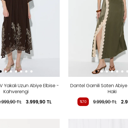
 V Yakalı Uzun Abiye Elbise -
Dantel Garnili Saten Abiye 
Kahverengi
Haki
0.999,90
TL
3.999,90
TL
9.999,90
TL
2.
%70