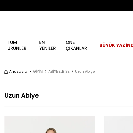
TÜM
EN
ÖNE
BÜYÜK YAZ İND
ÜRÜNLER
YENİLER
ÇIKANLAR
Anasayfa
GİYİM
ABİYE ELBİSE
Uzun Abiye
Uzun Abiye