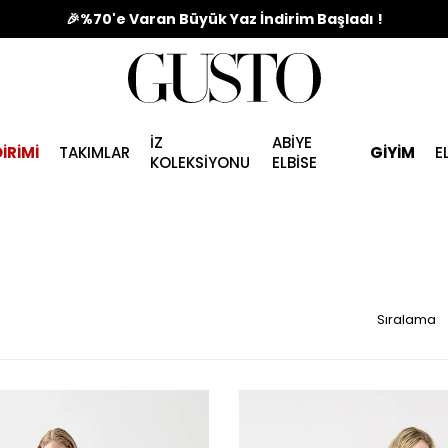
🎉%70'e Varan Büyük Yaz İndirim Başladı !
İZ
ABİYE
İRİMİ
TAKIMLAR
GİYİM
E
KOLEKSİYONU
ELBİSE