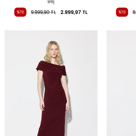
Bej
9.999,90
TL
2.999,97
TL
8
%70
%70