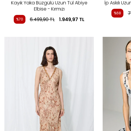
Kayık Yaka Büzgülü Uzun Tül Abiye
İp Askılı Uz
Elbise - Kırmızı
7
%68
6.499,90
TL
1.949,97
TL
%70