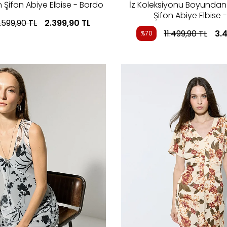
un Şifon Abiye Elbise - Bordo
İz Koleksiyonu Boyundan
Şifon Abiye Elbise 
.599,90
TL
2.399,90
TL
11.499,90
TL
3.
%70