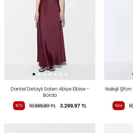
Dantel Detaylı Saten Abiye Elbise -
Nakışlı Şifon
Bordo
10.999,90
TL
3.299,97
TL
1
%70
%64