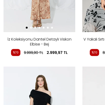
İz Koleksiyonu Dantel Detaylı Viskon
V Yakalı Sır
Elbise - Bej
9.999,90
TL
2.999,97
TL
8
%70
%70