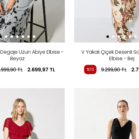
tı Degaje Uzun Abiye Elbise -
V Yakalı Çiçek Desenli S
Beyaz
Elbise - Bej
.999,90
TL
2.699,97
TL
9.299,90
TL
2.
%70