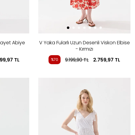
Payet Abiye
V Yaka Fularlı Uzun Desenli Viskon Elbise
- Kırmızı
999,97
TL
9.199,90
TL
2.759,97
TL
%70