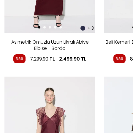
+ 3
Asimetrik Omuzlu Uzun Likralı Abiye
Beli Kemerl
Elbise - Bordo
7.299,90
TL
2.499,90
TL
8
%66
%69