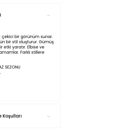
i
at çekici bir görünüm sunar.
n bir stil oluşturur. Gümüş
r etki yaratır. Elbise ve
amamlar. Farklı stillere
YAZ SEZONU
L
e Koşulları