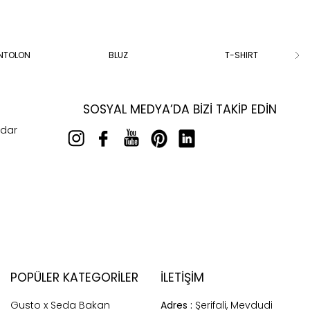
ANTOLON
BLUZ
T-SHIRT
SOSYAL MEDYA’DA BIZI TAKIP EDIN
rdar
POPÜLER KATEGORILER
İLETİŞİM
Gusto x Seda Bakan
Adres :
Şerifali, Mevdudi