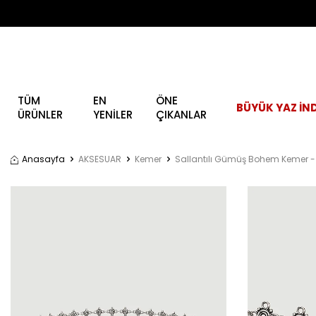
TÜM
EN
ÖNE
BÜYÜK YAZ İND
ÜRÜNLER
YENİLER
ÇIKANLAR
Anasayfa
AKSESUAR
Kemer
Sallantılı Gümüş Bohem Kemer 