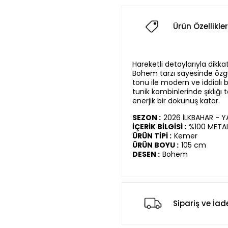
Ürün Özellikler
Hareketli detaylarıyla dikk
Bohem tarzı sayesinde özgü
tonu ile modern ve iddialı bi
tunik kombinlerinde şıklığı t
enerjik bir dokunuş katar.
SEZON :
2026 İLKBAHAR - 
İÇERİK BİLGİSİ :
%100 META
ÜRÜN TİPİ :
Kemer
ÜRÜN BOYU :
105 cm
DESEN :
Bohem
Sipariş ve İad