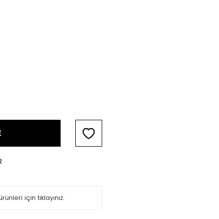
E
R
rünleri için tıklayınız.