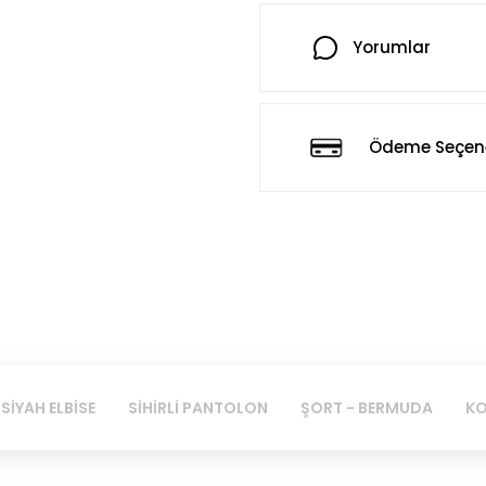
Yorumlar
Ödeme Seçene
SİYAH ELBİSE
SİHİRLİ PANTOLON
ŞORT - BERMUDA
KO