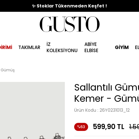
🎉%70'e Varan Büyük Yaz İndirim Başladı !
✨ Stoklar Tükenmeden Keşfet !
İZ
ABİYE
İRİMİ
TAKIMLAR
GİYİM
E
KOLEKSİYONU
ELBİSE
- Gümüş
Sallantılı Gü
Kemer - Güm
Ürün Kodu :
26Y0231013_12
599,90
TL
1.5
%63