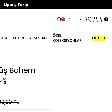
Sipariş Takip
TR − TL
0
ÖZEL
LBISE
KETEN
AKSESUAR
OUTLET
KOLEKSİYONLAR
müş Bohem
üş
99,90
TL