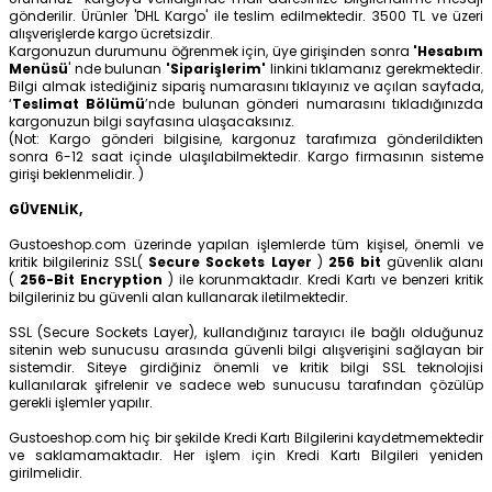
gönderilir. Ürünler 'DHL Kargo' ile teslim edilmektedir. 3500 TL ve üzeri
alışverişlerde kargo ücretsizdir.
Kargonuzun durumunu öğrenmek için, üye girişinden sonra
'Hesabım
Menüsü
' nde bulunan
'Siparişlerim'
linkini tıklamanız gerekmektedir.
Bilgi almak istediğiniz sipariş numarasını tıklayınız ve açılan sayfada,
‘
Teslimat Bölümü
’nde bulunan gönderi numarasını tıkladığınızda
kargonuzun bilgi sayfasına ulaşacaksınız.
(Not: Kargo gönderi bilgisine, kargonuz tarafımıza gönderildikten
sonra 6-12 saat içinde ulaşılabilmektedir. Kargo firmasının sisteme
girişi beklenmelidir. )
GÜVENLİK,
Gustoeshop.com üzerinde yapılan işlemlerde tüm kişisel, önemli ve
kritik bilgileriniz SSL(
Secure Sockets Layer
)
256 bit
güvenlik alanı
(
256-Bit Encryption
) ile korunmaktadır. Kredi Kartı ve benzeri kritik
bilgileriniz bu güvenli alan kullanarak iletilmektedir.
SSL (Secure Sockets Layer), kullandığınız tarayıcı ile bağlı olduğunuz
sitenin web sunucusu arasında güvenli bilgi alışverişini sağlayan bir
sistemdir. Siteye girdiğiniz önemli ve kritik bilgi SSL teknolojisi
kullanılarak şifrelenir ve sadece web sunucusu tarafından çözülüp
gerekli işlemler yapılır.
Gustoeshop.com hiç bir şekilde Kredi Kartı Bilgilerini kaydetmemektedir
ve saklamamaktadır. Her işlem için Kredi Kartı Bilgileri yeniden
girilmelidir.