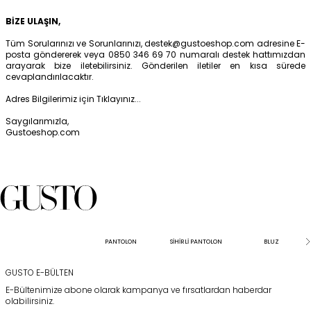
BİZE ULAŞIN,
Tüm Sorularınızı ve Sorunlarınızı,
destek@gustoeshop.com
adresine E-
posta göndererek veya 0850 346 69 70 numaralı destek hattımızdan
arayarak bize iletebilirsiniz. Gönderilen iletiler en kısa sürede
cevaplandırılacaktır.
Adres Bilgilerimiz için
Tıklayınız...
Saygılarımızla,
Gustoeshop.com
PANTOLON
SİHİRLİ PANTOLON
BLUZ
GUSTO E-BÜLTEN
E-Bültenimize abone olarak kampanya ve fırsatlardan haberdar
olabilirsiniz.