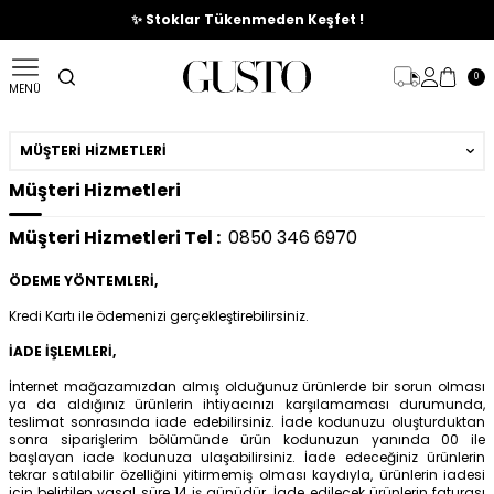
🎉%70'e Varan Büyük Yaz İndirim Başladı !
✨ Stoklar Tükenmeden Keşfet !
0
MENÜ
MÜŞTERI HIZMETLERI
Müşteri Hizmetleri
Müşteri Hizmetleri Tel :
0850 346 6970
ÖDEME YÖNTEMLERİ,
Kredi Kartı ile ödemenizi gerçekleştirebilirsiniz.
İADE İŞLEMLERİ,
İnternet mağazamızdan almış olduğunuz ürünlerde bir sorun olması
ya da aldığınız ürünlerin ihtiyacınızı karşılamaması durumunda,
teslimat sonrasında iade edebilirsiniz. İade kodunuzu oluşturduktan
sonra siparişlerim bölümünde ürün kodunuzun yanında 00 ile
başlayan iade kodunuza ulaşabilirsiniz. İade edeceğiniz ürünlerin
tekrar satılabilir özelliğini yitirmemiş olması kaydıyla, ürünlerin iadesi
için belirtilen yasal süre 14 iş günüdür. İade edilecek ürünlerin faturası