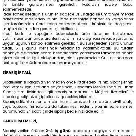
ile birlikte gönderilmesi gereklidir. Faturasız iadeler kabul
edilmemektedir.
İade etmek istediğiniz ürünleri sadece DHL Kargo ile Ümraniye merkez
adresimize iade edebilirsiniz. İade nedeniyle gönderilen kargolarınız
için tarafınızdan ücret talep edilmemektedir. Ürünlerinizin değişimini
mağazalarımızdan gerçekleştirebilirsiniz.
Kredi kartı ile yaptığınız ödemelerde ürün tutarının hesabınıza
yatırılmasından önce, ürünlerin tarafımıza ulaşması ve iade şartlarına
uygunluğunun kontrol edilmesi gereklidir. Bu süreçlerden sonra ürünün
tutarı, 5 iş günü içerisinde hesabınıza yatırılmaktadır. Bu tutarın
bankaya devrinden sonra hesaplarınıza yansıması tamamen banka
işlem süreci ile ilgili olduğundan, olası gecikmelere Gustoeshop.com
herhangi bir müdahalede bulunamayacaktır.
SİPARİŞ İPTALİ,
Siparişlerinizi kargoya verilmeden önce iptal edebilirsiniz. Siparişlerinizi
iptal etmek için, site ana sayfasında, 'Hesabım Menüsü'nda bulunan
'Siparişlerim' linkinden ilgili sipariş numarası ile 'Müşteri Hizmetleri' ile
irtibata geçtiğinizde, iptalleriniz gerçekleştirilecektir.
Sipariş edildikten sonra malın hem sitemizde hem de üretici-ithalatçı
veya toptancı firmalarda da tükenmesi nedeniyle temin edilememesi
durumunda 24 saat içinde sipariş bedeliniz iade edilir.
KARGO İŞLEMLERİ,
Siparişi verilen ürünler
2-4
iş günü
arasında kargoya verilmektedir.
Ürününüz kargoya verildiğinde mail adresinize bilgilendirme mesajı