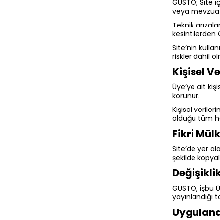
GUSTO; Site iç
veya mevzuata 
Teknik arızal
kesintilerden
Site’nin kullan
riskler dahil
Kişisel V
Üye’ye ait kişi
korunur.
Kişisel veriler
olduğu tüm hakl
Fikri Mül
Site’de yer ala
şekilde kopyal
Değişiklik
GUSTO, işbu Ü
yayınlandığı ta
Uygulana