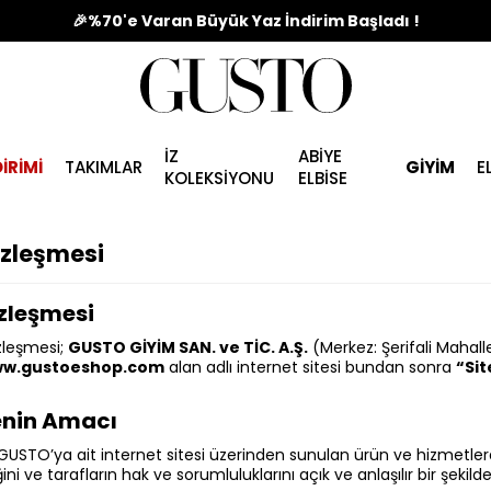
🎉%70'e Varan Büyük Yaz İndirim Başladı !
İZ
ABİYE
İRİMİ
TAKIMLAR
GİYİM
E
KOLEKSİYONU
ELBİSE
özleşmesi
zleşmesi
zleşmesi;
GUSTO GİYİM SAN. ve TİC. A.Ş.
(Merkez: Şerifali Mahal
w.gustoeshop.com
alan adlı internet sitesi bundan sonra
“Sit
nin Amacı
USTO’ya ait internet sitesi üzerinden sunulan ürün ve hizmetlerd
ini ve tarafların hak ve sorumluluklarını açık ve anlaşılır bir şek