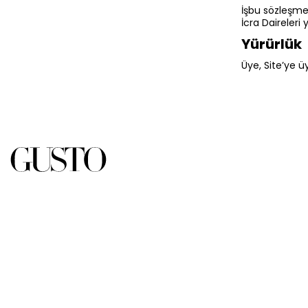
İşbu sözleşme
İcra Daireleri y
Yürürlük
Üye, Site’ye ü