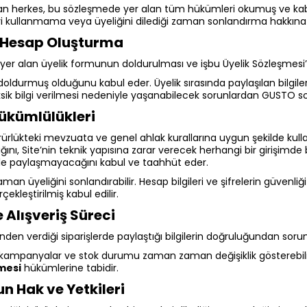
lan herkes, bu sözleşmede yer alan tüm hükümleri okumuş ve kabul 
yi kullanmama veya üyeliğini dilediği zaman sonlandırma hakkına 
e Hesap Oluşturma
de yer alan üyelik formunun doldurulması ve işbu Üyelik Sözleşmes
 doldurmuş olduğunu kabul eder. Üyelik sırasında paylaşılan bilgil
ksik bilgi verilmesi nedeniyle yaşanabilecek sorunlardan GUSTO 
ükümlülükleri
ürürlükteki mevzuata ve genel ahlak kurallarına uygun şekilde kull
ı, Site’nin teknik yapısına zarar verecek herhangi bir girişimde b
rle paylaşmayacağını kabul ve taahhüt eder.
zaman üyeliğini sonlandırabilir. Hesap bilgileri ve şifrelerin güvenli
ekleştirilmiş kabul edilir.
e Alışveriş Süreci
inden verdiği siparişlerde paylaştığı bilgilerin doğruluğundan soru
ı, kampanyalar ve stok durumu zaman zaman değişiklik gösterebilir
mesi
hükümlerine tabidir.
 Hak ve Yetkileri