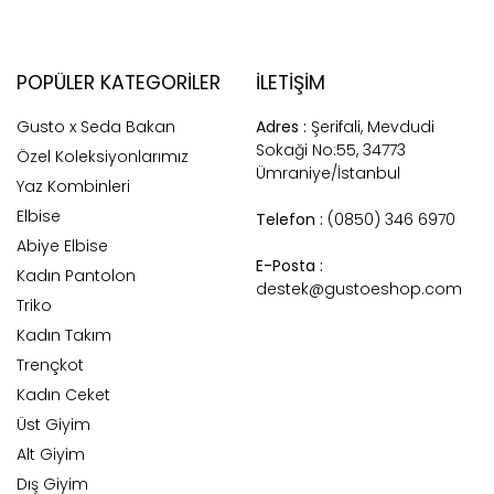
POPÜLER KATEGORILER
İLETİŞİM
Gusto x Seda Bakan
Adres :
Şerifali, Mevdudi
Sokaği No:55, 34773
Özel Koleksiyonlarımız
Ümraniye/İstanbul
Yaz Kombinleri
Elbise
Telefon :
(0850) 346 6970
Abiye Elbise
E-Posta :
Kadın Pantolon
destek@gustoeshop.com
Triko
Kadın Takım
Trençkot
Kadın Ceket
Üst Giyim
Alt Giyim
Dış Giyim