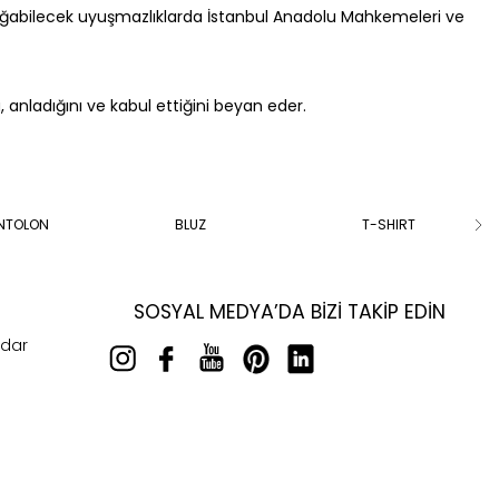
oğabilecek uyuşmazlıklarda İstanbul Anadolu Mahkemeleri ve
anladığını ve kabul ettiğini beyan eder.
ANTOLON
BLUZ
T-SHIRT
SOSYAL MEDYA’DA BIZI TAKIP EDIN
rdar