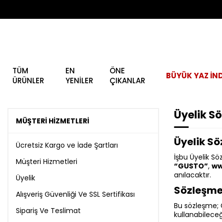
TÜM
EN
ÖNE
BÜYÜK YAZ İND
ÜRÜNLER
YENİLER
ÇIKANLAR
Üyelik S
MÜŞTERI HIZMETLERI
Üyelik Sö
Ücretsiz Kargo ve İade Şartları
İşbu Üyelik Sö
Müşteri Hizmetleri
“GUSTO”
,
ww
anılacaktır.
Üyelik
Sözleşme
Alışveriş Güvenliği Ve SSL Sertifikası
Bu sözleşme; G
Sipariş Ve Teslimat
kullanabileceğ