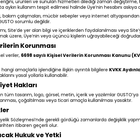
eriğini, ürünleri ve sunulan hizmetleri dilediği zaman değiştirme
aykırı kullanım tespit edilmesi halinde Üye’nin hesabını askıya a
ar, bakım çalışmaları, mücbir sebepler veya internet altyapısında
 GUSTO sorumlu değildir.
ımı, Site’de yer alan bilgi ve içeriklerden faydalanılması veya Site’y
 olmak üzere, Üye’nin veya üçüncü kişilerin uğrayabileceği doğru
erilerin Korunması
sel veriler,
6698 sayılı Kişisel Verilerin Korunması Kanunu (K
in hangi amaçlarla işlendiğine ilişkin ayrıntılı bilgilere
KVKK Aydınl
arını yasal yollarla kullanabilir.
kiyet Hakları
n tüm tasarım, logo, görsel, metin, içerik ve yazılımlar GUSTO’ya ait
anması, çoğaltılması veya ticari amaçla kullanılması yasaktır.
ler
yelik Sözleşmesi’nde gerekli gördüğü zamanlarda değişiklik yapma
rihten itibaren geçerli olur.
cak Hukuk ve Yetki