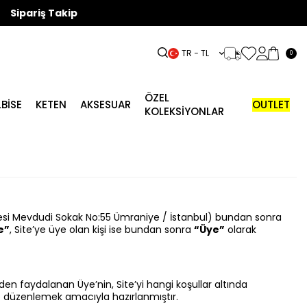
Sipariş Takip
TR − TL
0
ÖZEL
LBISE
KETEN
AKSESUAR
OUTLET
KOLEKSİYONLAR
lesi Mevdudi Sokak No:55 Ümraniye / İstanbul) bundan sonra
e”
, Site’ye üye olan kişi ise bundan sonra
“Üye”
olarak
en faydalanan Üye’nin, Site’yi hangi koşullar altında
ilde düzenlemek amacıyla hazırlanmıştır.