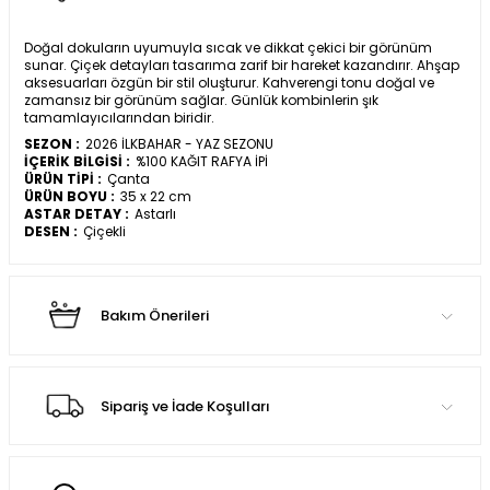
Doğal dokuların uyumuyla sıcak ve dikkat çekici bir görünüm
sunar. Çiçek detayları tasarıma zarif bir hareket kazandırır. Ahşap
aksesuarları özgün bir stil oluşturur. Kahverengi tonu doğal ve
zamansız bir görünüm sağlar. Günlük kombinlerin şık
tamamlayıcılarından biridir.
SEZON :
2026 İLKBAHAR - YAZ SEZONU
İÇERİK BİLGİSİ :
%100 KAĞIT RAFYA İPİ
ÜRÜN TİPİ :
Çanta
ÜRÜN BOYU :
35 x 22 cm
ASTAR DETAY :
Astarlı
DESEN :
Çiçekli
Bakım Önerileri
Sipariş ve İade Koşulları