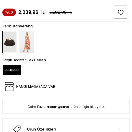
2.239,96
TL
5.599,90
TL
%60
Renk :
Kahverengi
Seçili Beden :
Tek Beden
Tek Beden
HANGİ MAĞAZADA VAR
Daha Fazla
Hasır Çanta
ürünleri için tıklayınız.
Ürün Özellikleri