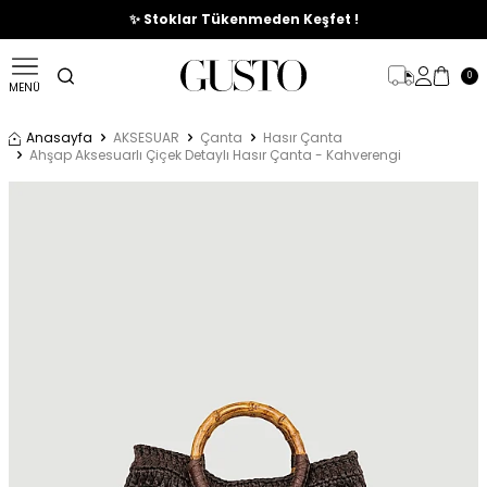
🎉%70'e Varan Büyük Yaz İndirim Başladı !
✨ Stoklar Tükenmeden Keşfet !
0
MENÜ
Anasayfa
AKSESUAR
Çanta
Hasır Çanta
Ahşap Aksesuarlı Çiçek Detaylı Hasır Çanta - Kahverengi