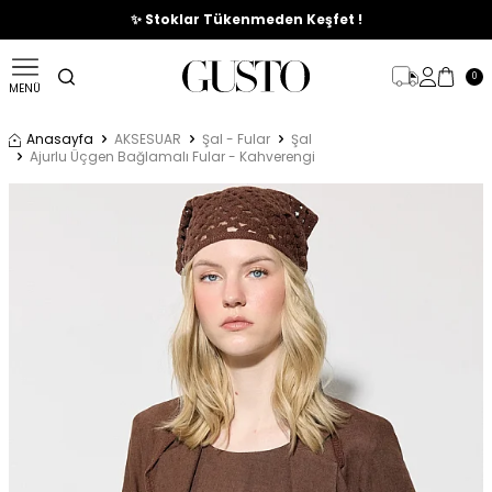
🎉%70'e Varan Büyük Yaz İndirim Başladı !
✨ Stoklar Tükenmeden Keşfet !
0
MENÜ
Anasayfa
AKSESUAR
Şal - Fular
Şal
Ajurlu Üçgen Bağlamalı Fular - Kahverengi