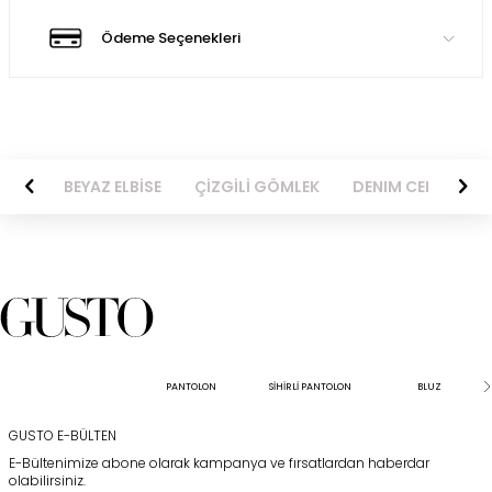
Ödeme Seçenekleri
BİSE
BEYAZ ELBİSE
ÇİZGİLİ GÖMLEK
DENIM CEKET
PANTOLON
SİHİRLİ PANTOLON
BLUZ
GUSTO E-BÜLTEN
E-Bültenimize abone olarak kampanya ve fırsatlardan haberdar
olabilirsiniz.