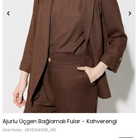
Ajurlu Üçgen Bağlamalı Fular - Kahverengi
Ürün Kodu :
26Y0224038_361