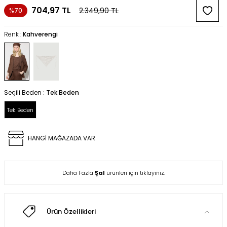
704,97
TL
2.349,90
TL
%70
Renk :
Kahverengi
Seçili Beden :
Tek Beden
Tek Beden
HANGİ MAĞAZADA VAR
Daha Fazla
Şal
ürünleri için tıklayınız.
Ürün Özellikleri