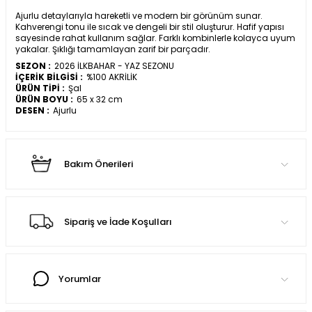
Ajurlu detaylarıyla hareketli ve modern bir görünüm sunar.
Kahverengi tonu ile sıcak ve dengeli bir stil oluşturur. Hafif yapısı
sayesinde rahat kullanım sağlar. Farklı kombinlerle kolayca uyum
yakalar. Şıklığı tamamlayan zarif bir parçadır.
SEZON :
2026 İLKBAHAR - YAZ SEZONU
İÇERİK BİLGİSİ :
%100 AKRİLİK
ÜRÜN TİPİ :
Şal
ÜRÜN BOYU :
65 x 32 cm
DESEN :
Ajurlu
Bakım Önerileri
Sipariş ve İade Koşulları
Yorumlar