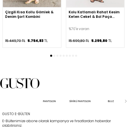
Çizgili Kısa Kollu Gömlek &
Kolu Katlamalı Rahat Kesim
Denim Şort Kombini
Keten Ceket & Bol Paça
Pantolon Takım - Bej
%70'e varan
15.449,70 TL
5.754,83
TL
15.699,80 TL
5.299,80
TL
PANTOLON
SİHİRLİ PANTOLON
BLUZ
GUSTO E-BÜLTEN
E-Bültenimize abone olarak kampanya ve fırsatlardan haberdar
olabilirsiniz.