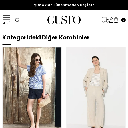
🎉%70'e Varan Büyük Yaz İndirim Başladı !
✨ Stoklar Tükenmeden Keşfet !
0
MENÜ
Kategorideki Diğer Kombinler