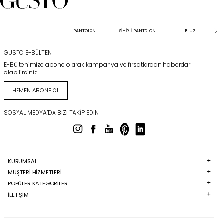
PANTOLON
SİHİRLİ PANTOLON
BLUZ
GUSTO E-BÜLTEN
E-Bültenimize abone olarak kampanya ve fırsatlardan haberdar
olabilirsiniz.
HEMEN ABONE OL
SOSYAL MEDYA’DA BIZI TAKIP EDIN
KURUMSAL
MÜŞTERI HIZMETLERI
POPÜLER KATEGORILER
İLETİŞİM