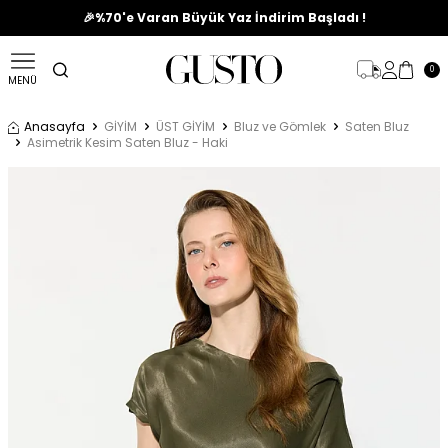
🎉%70'e Varan Büyük Yaz İndirim Başladı !
0
MENÜ
Anasayfa
GİYİM
ÜST GİYİM
Bluz ve Gömlek
Saten Bluz
Asimetrik Kesim Saten Bluz - Haki