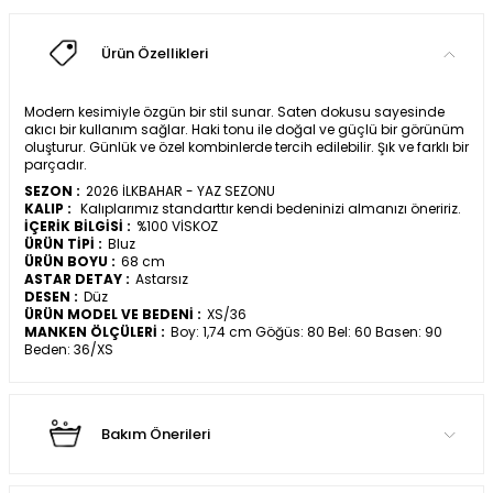
Ürün Özellikleri
Modern kesimiyle özgün bir stil sunar. Saten dokusu sayesinde
akıcı bir kullanım sağlar. Haki tonu ile doğal ve güçlü bir görünüm
oluşturur. Günlük ve özel kombinlerde tercih edilebilir. Şık ve farklı bir
parçadır.
SEZON :
2026 İLKBAHAR - YAZ SEZONU
KALIP :
Kalıplarımız standarttır kendi bedeninizi almanızı öneririz.
İÇERİK BİLGİSİ :
%100 VİSKOZ
ÜRÜN TİPİ :
Bluz
ÜRÜN BOYU :
68 cm
ASTAR DETAY :
Astarsız
DESEN :
Düz
ÜRÜN MODEL VE BEDENİ :
XS/36
MANKEN ÖLÇÜLERİ :
Boy: 1,74 cm Göğüs: 80 Bel: 60 Basen: 90
Beden: 36/XS
Bakım Önerileri