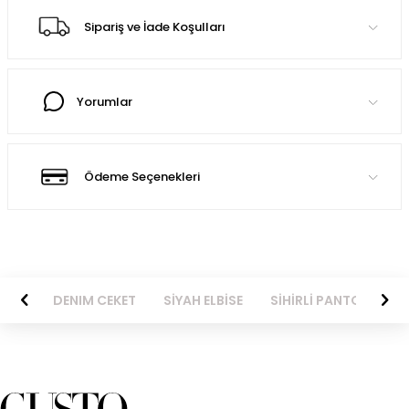
Sipariş ve İade Koşulları
Yorumlar
Ödeme Seçenekleri
MLEK
DENIM CEKET
SİYAH ELBİSE
SİHİRLİ PANTOLON