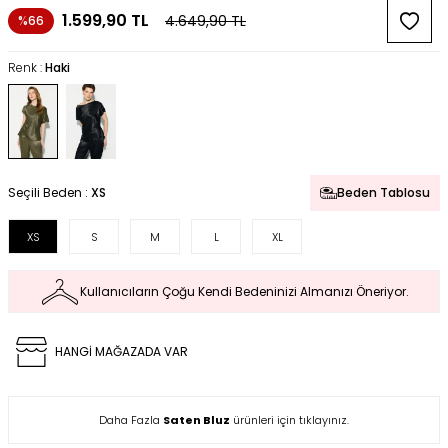
1.599,90
TL
4.649,90
TL
%66
Renk :
Haki
Seçili Beden :
XS
Beden Tablosu
XS
S
M
L
XL
Kullanıcıların Çoğu Kendi Bedeninizi Almanızı Öneriyor.
HANGİ MAĞAZADA VAR
Daha Fazla
Saten Bluz
ürünleri için tıklayınız.