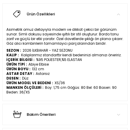
Ürün Özellikleri
Asimetrik omuz detayıyla modern ve dikkat çekici bir görünüm
sunar. Simli dokusu sayesinde ışıltılı bir stil oluşturur. Bordo tonu
zarif ve güçlü bir etki yaratır. Özel davetlerde şıklığı ön plana çıkarır.
Göz alıcı kombinlerin tamamlayıcı parçalarından biridir.
SEZON :
2026 İLKBAHAR - YAZ SEZONU
KALIP :
Kalıplarımız standarttır kendi bedeninizi almanızı öneririz.
İÇERİK BİLGİSİ :
%95 POLİESTER,%5 ELASTAN
ÜRÜN TİPİ :
Abiye Elbise
ÜRÜN BOYU :
132 cm
ASTAR DETAY :
Astarsız
DESEN :
Düz
ÜRÜN MODEL VE BEDENİ :
XS/36
MANKEN ÖLÇÜLERİ :
Boy: 1,75 cm Göğüs: 80 Bel: 60 Basen: 90
Beden: 36/XS
Bakım Önerileri