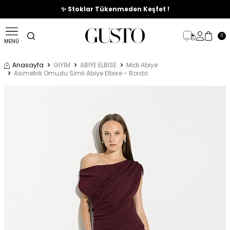
🎉%70'e Varan Büyük Yaz İndirim Başladı !
✨ Stoklar Tükenmeden Keşfet !
0
MENÜ
Anasayfa
GİYİM
ABİYE ELBİSE
Midi Abiye
Asimetrik Omuzlu Simli Abiye Elbise - Bordo