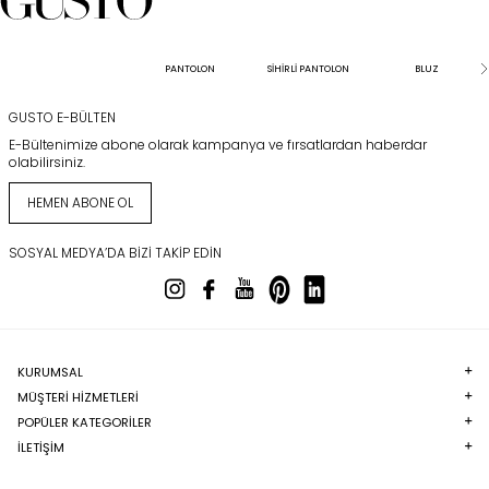
PANTOLON
SİHİRLİ PANTOLON
BLUZ
GUSTO E-BÜLTEN
E-Bültenimize abone olarak kampanya ve fırsatlardan haberdar
olabilirsiniz.
HEMEN ABONE OL
SOSYAL MEDYA’DA BIZI TAKIP EDIN
KURUMSAL
MÜŞTERI HIZMETLERI
POPÜLER KATEGORILER
İLETİŞİM