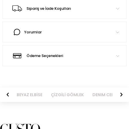
Sipariş ve İade Koşulları
Yorumlar
Ödeme Seçenekleri
BİSE
BEYAZ ELBİSE
ÇİZGİLİ GÖMLEK
DENIM CEKET