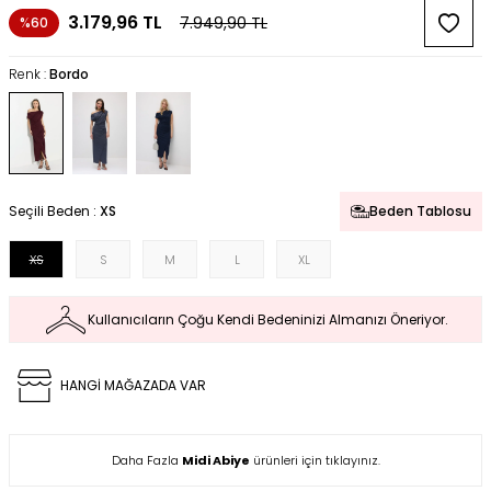
3.179,96
TL
7.949,90
TL
%60
Renk :
Bordo
Seçili Beden :
XS
Beden Tablosu
XS
S
M
L
XL
Kullanıcıların Çoğu Kendi Bedeninizi Almanızı Öneriyor.
HANGİ MAĞAZADA VAR
Daha Fazla
Midi Abiye
ürünleri için tıklayınız.