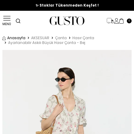
🎉%70'e Varan Büyük Yaz İndirim Başladı !
✨ Stoklar Tükenmeden Keşfet !
0
MENÜ
Anasayfa
AKSESUAR
Çanta
Hasır Çanta
Ayarlanabilir Askılı Büyük Hasır Çanta - Bej