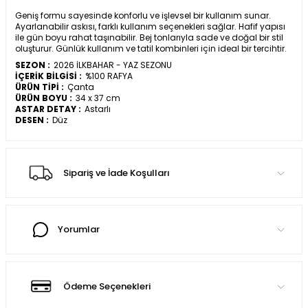
Geniş formu sayesinde konforlu ve işlevsel bir kullanım sunar.
Ayarlanabilir askısı, farklı kullanım seçenekleri sağlar. Hafif yapısı
ile gün boyu rahat taşınabilir. Bej tonlarıyla sade ve doğal bir stil
oluşturur. Günlük kullanım ve tatil kombinleri için ideal bir tercihtir.
SEZON :
2026 İLKBAHAR - YAZ SEZONU
İÇERİK BİLGİSİ :
%100 RAFYA
ÜRÜN TİPİ :
Çanta
ÜRÜN BOYU :
34 x 37 cm
ASTAR DETAY :
Astarlı
DESEN :
Düz
Sipariş ve İade Koşulları
Yorumlar
Ödeme Seçenekleri