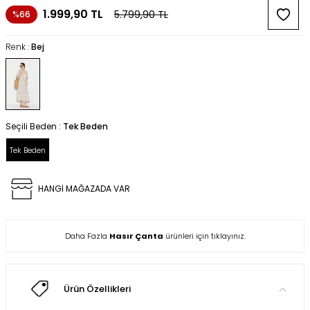
1.999,90
TL
5.799,90
TL
%66
Renk :
Bej
Seçili Beden :
Tek Beden
Tek Beden
HANGİ MAĞAZADA VAR
Daha Fazla
Hasır Çanta
ürünleri için tıklayınız.
Ürün Özellikleri