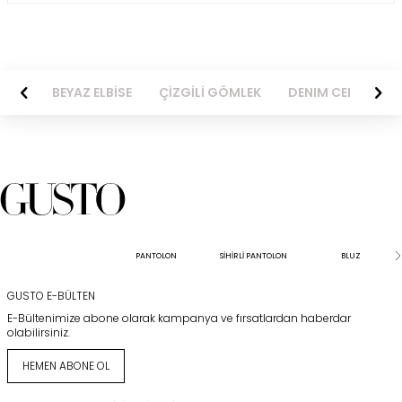
BİSE
BEYAZ ELBİSE
ÇİZGİLİ GÖMLEK
DENIM CEKET
PANTOLON
SİHİRLİ PANTOLON
BLUZ
GUSTO E-BÜLTEN
E-Bültenimize abone olarak kampanya ve fırsatlardan haberdar
olabilirsiniz.
HEMEN ABONE OL