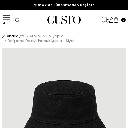
🎉%70'e Varan Büyük Yaz İndirim Başladı !
✨ Stoklar Tükenmeden Keşfet !
0
MENÜ
Anasayfa
AKSESUAR
Şapka
Bağlama Detaylı Pamuk Şapka - Siyah