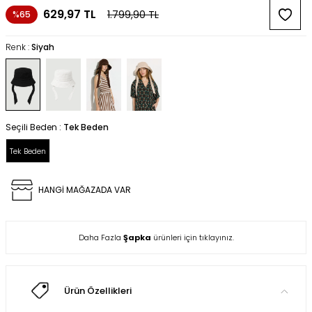
629,97
TL
1.799,90
TL
%65
Renk :
Siyah
Seçili Beden :
Tek Beden
Tek Beden
HANGİ MAĞAZADA VAR
Daha Fazla
Şapka
ürünleri için tıklayınız.
Ürün Özellikleri