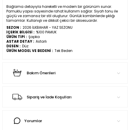
Bağlama detayıyla hareketli ve modern bir görünüm sunar.
Pamuklu yapısı sayesinde rahat kullanım sağlar. Siyah tonu ile
güçlü ve zamansız bir stil oluşturur. Günlük kombinlerde şıklığı
tamamlar. Kullanışlı ve dikkat çekici bir aksesuardır.
SEZON :
2026 İLKBAHAR - YAZ SEZONU
İÇERİK BİLGİSİ :
%100 PAMUK
ÜRÜN TİPİ :
Şapka
ASTAR DETAY :
Astarlı
DESEN :
Düz
ÜRÜN MODEL VE BEDENİ :
Tek Beden
Bakım Önerileri
Sipariş ve İade Koşulları
Yorumlar