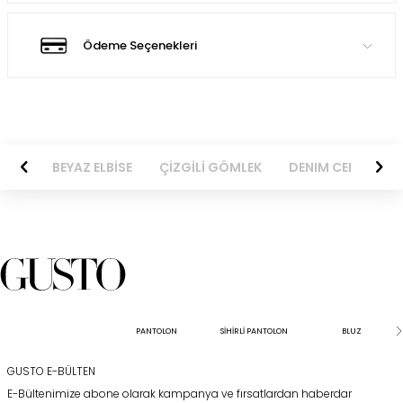
Ödeme Seçenekleri
BİSE
BEYAZ ELBİSE
ÇİZGİLİ GÖMLEK
DENIM CEKET
PANTOLON
SİHİRLİ PANTOLON
BLUZ
GUSTO E-BÜLTEN
E-Bültenimize abone olarak kampanya ve fırsatlardan haberdar