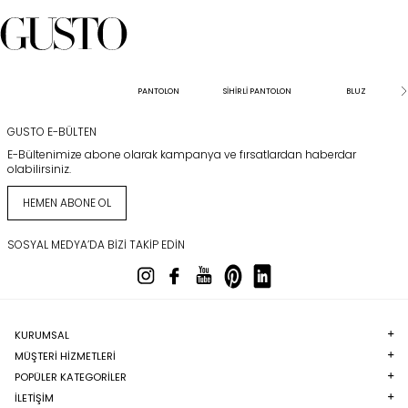
PANTOLON
SİHİRLİ PANTOLON
BLUZ
GUSTO E-BÜLTEN
E-Bültenimize abone olarak kampanya ve fırsatlardan haberdar
olabilirsiniz.
HEMEN ABONE OL
SOSYAL MEDYA’DA BIZI TAKIP EDIN
KURUMSAL
MÜŞTERI HIZMETLERI
POPÜLER KATEGORILER
İLETİŞİM