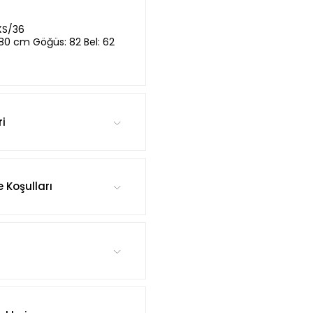
XS/36
,80 cm Göğüs: 82 Bel: 62
ri
e Koşulları