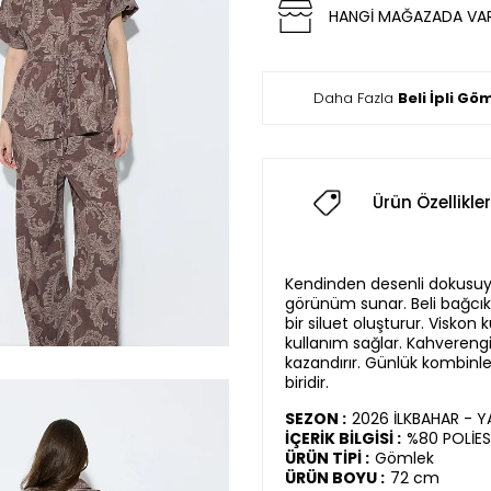
HANGİ MAĞAZADA VA
Daha Fazla
Beli İpli Gö
Ürün Özellikler
Kendinden desenli dokusuyla
görünüm sunar. Beli bağcıkl
bir siluet oluşturur. Viskon 
kullanım sağlar. Kahverengi 
kazandırır. Günlük kombinle
biridir.
SEZON :
2026 İLKBAHAR - 
İÇERİK BİLGİSİ :
%80 POLİES
ÜRÜN TİPİ :
Gömlek
ÜRÜN BOYU :
72 cm