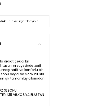
R
mlek
ürünleri için tıklayınız.
i
 dikkat çekici bir
ı tasarımı sayesinde zarif
kumaşı hafif ve konforlu bir
tonu doğal ve sıcak bir stil
rin şık tamamlayıcılarından
YAZ SEZONU
TER,%18 VİSKOZ,%2 ELASTAN