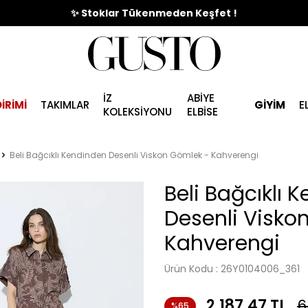
🎉%70'e Varan Büyük Yaz İndirim Başladı !
✨ Stoklar Tükenmeden Keşfet !
İZ
ABİYE
İRİMİ
TAKIMLAR
GİYİM
E
KOLEKSİYONU
ELBİSE
Beli Bağcıklı Kendinden Desenli Viskon Gömlek - Kahverengi
Beli Bağcıklı 
Desenli Visko
Kahverengi
Ürün Kodu :
26Y0104006_361
2.187,47
TL
6
%65