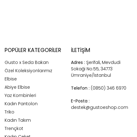
POPÜLER KATEGORILER
İLETİŞİM
Gusto x Seda Bakan
Adres :
Şerifali, Mevdudi
Sokaği No:55, 34773
Özel Koleksiyonlarımız
Ümraniye/İstanbul
Elbise
Abiye Elbise
Telefon :
(0850) 346 6970
Yaz Kombinleri
E-Posta :
Kadın Pantolon
destek@gustoeshop.com
Triko
Kadın Takım
Trençkot
Kadın Ceket