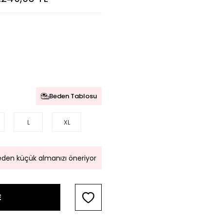
Beden Tablosu
L
XL
beden küçük almanızı öneriyor
E