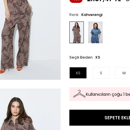
Renk :
Kahverengi
Seçili Beden :
XS
XS
S
M
Kullanıcıların çoğu 1 
SEPETE EKL