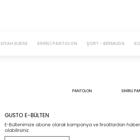
SİYAH ELBİSE
SİHİRLİ PANTOLON
ŞORT - BERMUDA
KO
PANTOLON
SİHİRLİ P
GUSTO E-BÜLTEN
E-Bültenimize abone olarak kampanya ve fırsatlardan habe
olabilirsiniz.