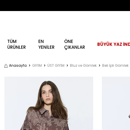
TÜM
EN
ÖNE
BÜYÜK YAZ İND
ÜRÜNLER
YENİLER
ÇIKANLAR
Anasayfa
GİYİM
ÜST GİYİM
Bluz ve Gömlek
Beli İpli Gömlek