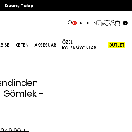
Sipariş Takip
TR − TL
0
ÖZEL
LBISE
KETEN
AKSESUAR
OUTLET
KOLEKSİYONLAR
Kendinden
n Gömlek -
.249,90
TL