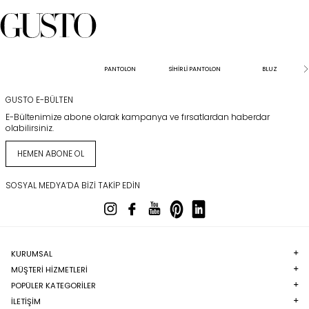
PANTOLON
SİHİRLİ PANTOLON
BLUZ
GUSTO E-BÜLTEN
E-Bültenimize abone olarak kampanya ve fırsatlardan haberdar
olabilirsiniz.
HEMEN ABONE OL
SOSYAL MEDYA’DA BIZI TAKIP EDIN
KURUMSAL
MÜŞTERI HIZMETLERI
POPÜLER KATEGORILER
İLETİŞİM