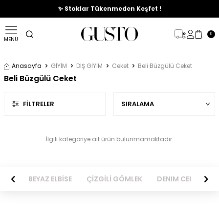
🎉%70'e Varan Büyük Yaz İndirim Başladı !
✨ Stoklar Tükenmeden Keşfet !
0
MENÜ
Anasayfa
GİYİM
DIŞ GİYİM
Ceket
Beli Büzgülü Ceket
Beli Büzgülü Ceket
FILTRELER
İlgili kategoriye ait ürün bulunmamaktadır.
BİSE
BEYAZ ELBİSE
ÇİZGİLİ GÖMLEK
DENIM CEKET