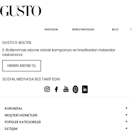
PANTOLON
SİHİRLİ PANTOLON
BLUZ
GUSTO E-BÜLTEN
E-Bültenimize abone olarak kampanya ve fırsatlardan haberdar
olabilirsiniz.
HEMEN ABONE OL
SOSYAL MEDYA’DA BIZI TAKIP EDIN
KURUMSAL
MÜŞTERI HIZMETLERI
POPÜLER KATEGORILER
İLETİŞİM