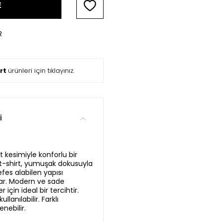
E
R
ört
ürünleri için tıklayınız.
i
t kesimiyle konforlu bir
-shirt, yumuşak dokusuyla
fes alabilen yapısı
nar. Modern ve sade
 için ideal bir tercihtir.
llanılabilir. Farklı
nebilir.