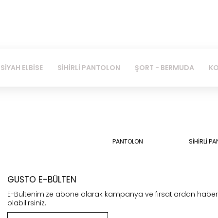
SİYAH ELBİSE
SİHİRLİ PANTOLON
ŞORT - BERMUDA
KO
PANTOLON
SİHİRLİ P
GUSTO E-BÜLTEN
E-Bültenimize abone olarak kampanya ve fırsatlardan habe
olabilirsiniz.