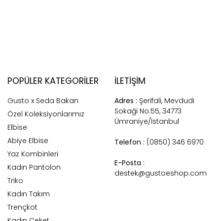
POPÜLER KATEGORILER
İLETİŞİM
Gusto x Seda Bakan
Adres :
Şerifali, Mevdudi
Sokaği No:55, 34773
Özel Koleksiyonlarımız
Ümraniye/İstanbul
Elbise
Abiye Elbise
Telefon :
(0850) 346 6970
Yaz Kombinleri
E-Posta :
Kadın Pantolon
destek@gustoeshop.com
Triko
Kadın Takım
Trençkot
Kadın Ceket