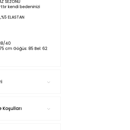
YAZ SEZONU
ttır kendi bedeninizi
,%5 ELASTAN
38/40
,75 cm Göğüs: 85 Bel: 62
ri
e Koşulları