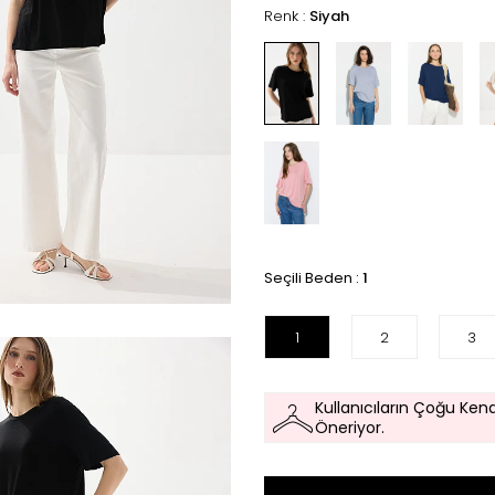
Renk :
Siyah
Seçili Beden :
1
1
2
3
Kullanıcıların Çoğu Kend
Öneriyor.