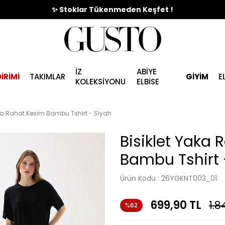
🎉%70'e Varan Büyük Yaz İndirim Başladı !
✨ Stoklar Tükenmeden Keşfet !
İZ
ABİYE
İRİMİ
TAKIMLAR
GİYİM
E
KOLEKSİYONU
ELBİSE
aka Rahat Kesim Bambu Tshirt - Siyah
Bisiklet Yaka
Bambu Tshirt 
Ürün Kodu :
26YGKNT003_01
699,90
TL
1.8
%62