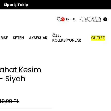
Sipariş Takip
TR − TL
0
ÖZEL
LBISE
KETEN
AKSESUAR
OUTLET
KOLEKSİYONLAR
 Rahat Kesim
- Siyah
49,90
TL