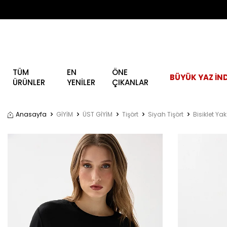
TÜM
EN
ÖNE
BÜYÜK YAZ İND
ÜRÜNLER
YENİLER
ÇIKANLAR
Anasayfa
GİYİM
ÜST GİYİM
Tişört
Siyah Tişört
Bisiklet Y