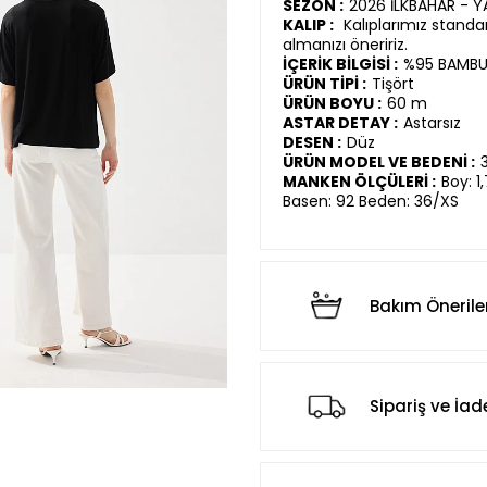
SEZON :
2026 İLKBAHAR - 
KALIP :
Kalıplarımız standar
almanızı öneririz.
İÇERİK BİLGİSİ :
%95 BAMBU
ÜRÜN TİPİ :
Tişört
ÜRÜN BOYU :
60 m
ASTAR DETAY :
Astarsız
DESEN :
Düz
ÜRÜN MODEL VE BEDENİ :
MANKEN ÖLÇÜLERİ :
Boy: 1
Basen: 92 Beden: 36/XS
Bakım Önerile
Sipariş ve İad