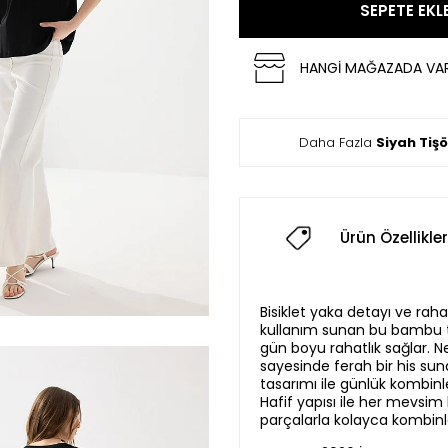
SEPETE EKL
HANGİ MAĞAZADA VA
Daha Fazla
Siyah Tiş
Ürün Özellikler
Bisiklet yaka detayı ve raha
kullanım sunan bu bambu t
gün boyu rahatlık sağlar. Ne
sayesinde ferah bir his su
tasarımı ile günlük kombinler
Hafif yapısı ile her mevsim ku
parçalarla kolayca kombinle