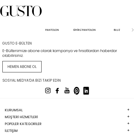
PANTOLON
SİHİRLİ PANTOLON
BLUZ
GUSTO E-BÜLTEN
E-Bültenimize abone olarak kampanya ve fırsatlardan haberdar
olabilirsiniz.
HEMEN ABONE OL
SOSYAL MEDYA’DA BIZI TAKIP EDIN
KURUMSAL
MÜŞTERI HIZMETLERI
POPÜLER KATEGORILER
İLETİŞİM