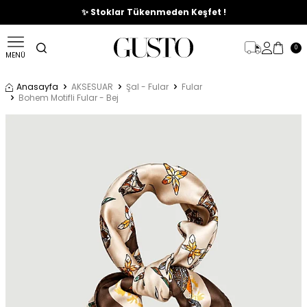
🎉%70'e Varan Büyük Yaz İndirim Başladı !
✨ Stoklar Tükenmeden Keşfet !
0
MENÜ
Anasayfa
AKSESUAR
Şal - Fular
Fular
Bohem Motifli Fular - Bej