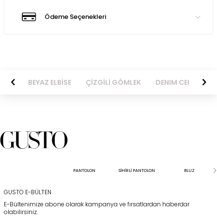
Ödeme Seçenekleri
LBİSE
ÇİZGİLİ GÖMLEK
DENIM CEKET
SİYAH ELBİSE
PANTOLON
SİHİRLİ PANTOLON
BLUZ
GUSTO E-BÜLTEN
E-Bültenimize abone olarak kampanya ve fırsatlardan haberdar
olabilirsiniz.