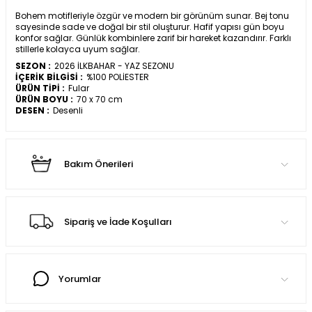
Bohem motifleriyle özgür ve modern bir görünüm sunar. Bej tonu
sayesinde sade ve doğal bir stil oluşturur. Hafif yapısı gün boyu
konfor sağlar. Günlük kombinlere zarif bir hareket kazandırır. Farklı
stillerle kolayca uyum sağlar.
SEZON :
2026 İLKBAHAR - YAZ SEZONU
İÇERİK BİLGİSİ :
%100 POLİESTER
ÜRÜN TİPİ :
Fular
ÜRÜN BOYU :
70 x 70 cm
DESEN :
Desenli
Bakım Önerileri
Sipariş ve İade Koşulları
Yorumlar