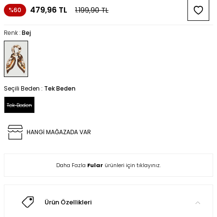
479,96
TL
1.199,90
TL
%60
Renk :
Bej
Seçili Beden :
Tek Beden
Tek Beden
HANGİ MAĞAZADA VAR
Daha Fazla
Fular
ürünleri için tıklayınız.
Ürün Özellikleri