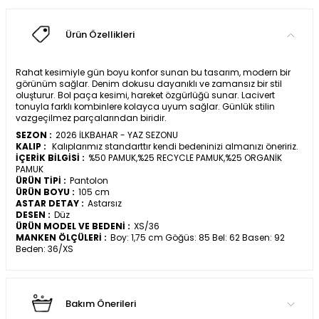
Ürün Özellikleri
Rahat kesimiyle gün boyu konfor sunan bu tasarım, modern bir
görünüm sağlar. Denim dokusu dayanıklı ve zamansız bir stil
oluşturur. Bol paça kesimi, hareket özgürlüğü sunar. Lacivert
tonuyla farklı kombinlere kolayca uyum sağlar. Günlük stilin
vazgeçilmez parçalarından biridir.
SEZON :
2026 İLKBAHAR - YAZ SEZONU
KALIP :
Kalıplarımız standarttır kendi bedeninizi almanızı öneririz.
İÇERİK BİLGİSİ :
%50 PAMUK,%25 RECYCLE PAMUK,%25 ORGANİK
PAMUK
ÜRÜN TİPİ :
Pantolon
ÜRÜN BOYU :
105 cm
ASTAR DETAY :
Astarsız
DESEN :
Düz
ÜRÜN MODEL VE BEDENİ :
XS/36
MANKEN ÖLÇÜLERİ :
Boy: 1,75 cm Göğüs: 85 Bel: 62 Basen: 92
Beden: 36/XS
Bakım Önerileri