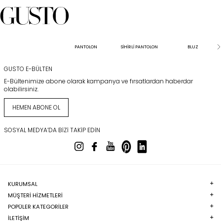
PANTOLON
SİHİRLİ PANTOLON
BLUZ
GUSTO E-BÜLTEN
E-Bültenimize abone olarak kampanya ve fırsatlardan haberdar
olabilirsiniz.
HEMEN ABONE OL
SOSYAL MEDYA’DA BIZI TAKIP EDIN
KURUMSAL
MÜŞTERI HIZMETLERI
POPÜLER KATEGORILER
İLETİŞİM