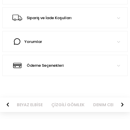
Sipariş ve İade Koşulları
Yorumlar
Ödeme Seçenekleri
BİSE
BEYAZ ELBİSE
ÇİZGİLİ GÖMLEK
DENIM CEKET