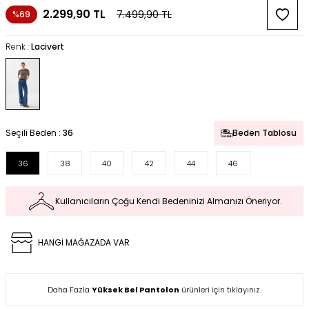
2.299,90
TL
7.499,90
TL
%69
Renk :
Lacivert
Seçili Beden :
36
Beden Tablosu
36
38
40
42
44
46
Kullanıcıların Çoğu Kendi Bedeninizi Almanızı Öneriyor.
HANGİ MAĞAZADA VAR
Daha Fazla
Yüksek Bel Pantolon
ürünleri için tıklayınız.