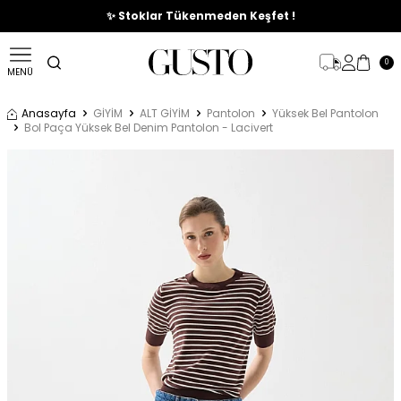
🎉%70'e Varan Büyük Yaz İndirim Başladı !
✨ Stoklar Tükenmeden Keşfet !
0
MENÜ
Anasayfa
GİYİM
ALT GİYİM
Pantolon
Yüksek Bel Pantolon
Bol Paça Yüksek Bel Denim Pantolon - Lacivert