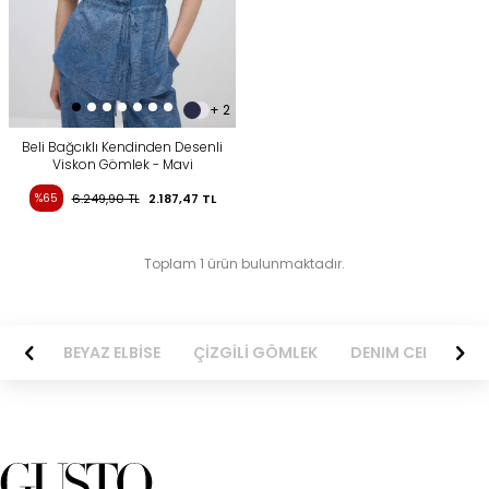
+ 2
Beli Bağcıklı Kendinden Desenli
Viskon Gömlek - Mavi
%65
6.249,90
TL
2.187,47
TL
Toplam 1 ürün bulunmaktadır.
BİSE
BEYAZ ELBİSE
ÇİZGİLİ GÖMLEK
DENIM CEKET