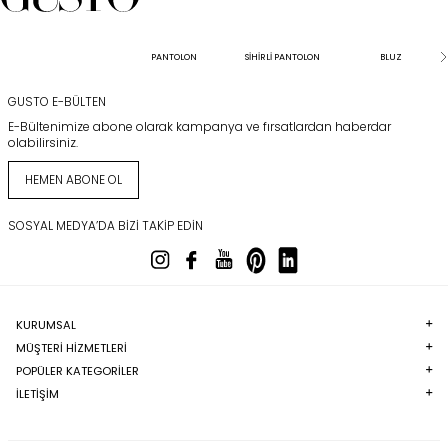
PANTOLON
SİHİRLİ PANTOLON
BLUZ
GUSTO E-BÜLTEN
E-Bültenimize abone olarak kampanya ve fırsatlardan haberdar
olabilirsiniz.
HEMEN ABONE OL
SOSYAL MEDYA’DA BIZI TAKIP EDIN
KURUMSAL
MÜŞTERI HIZMETLERI
POPÜLER KATEGORILER
İLETİŞİM