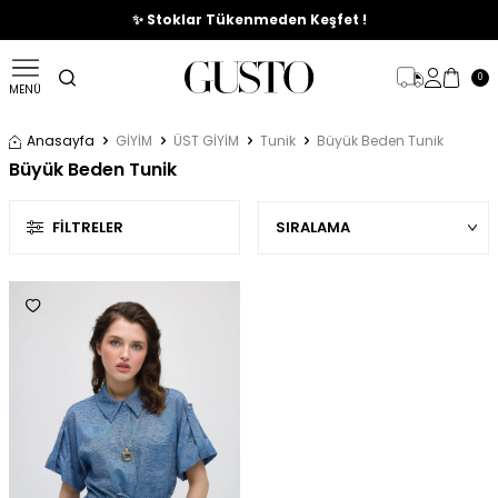
🎉%70'e Varan Büyük Yaz İndirim Başladı !
✨ Stoklar Tükenmeden Keşfet !
0
MENÜ
Anasayfa
GİYİM
ÜST GİYİM
Tunik
Büyük Beden Tunik
Büyük Beden Tunik
FILTRELER