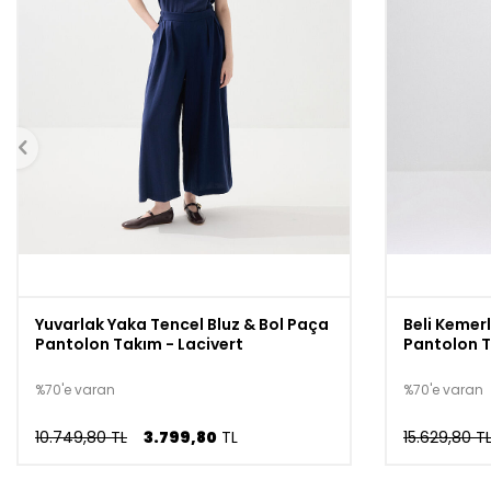
Yuvarlak Yaka Tencel Bluz & Bol Paça
Beli Kemer
Pantolon Takım - Lacivert
Pantolon T
%70'e varan
%70'e varan
10.749,80 TL
3.799,80
TL
15.629,80 T