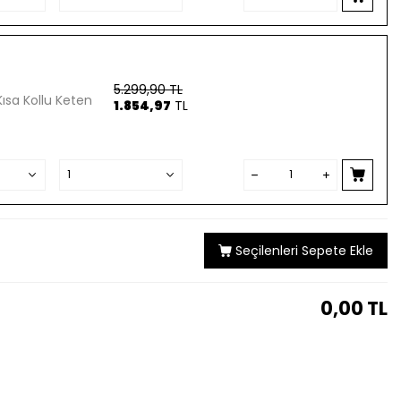
5.299,90
TL
Kısa Kollu Keten
1.854,97
TL
Seçilenleri Sepete Ekle
0,00
TL