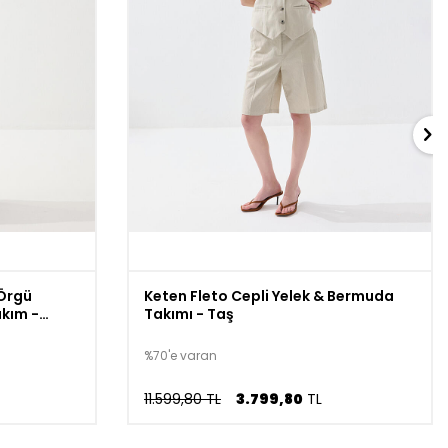
 Örgü
Keten Fleto Cepli Yelek & Bermuda
akım -
Takımı - Taş
%70'e varan
11.599,80 TL
3.799,80
TL