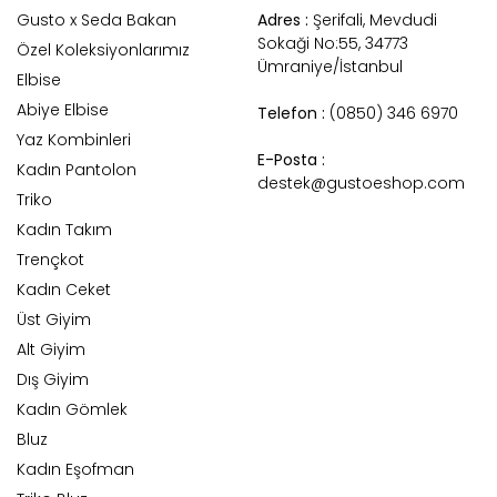
Gusto x Seda Bakan
Adres :
Şerifali, Mevdudi
Sokaği No:55, 34773
Özel Koleksiyonlarımız
Ümraniye/İstanbul
Elbise
Abiye Elbise
Telefon :
(0850) 346 6970
Yaz Kombinleri
E-Posta :
Kadın Pantolon
destek@gustoeshop.com
Triko
Kadın Takım
Trençkot
Kadın Ceket
Üst Giyim
Alt Giyim
Dış Giyim
Kadın Gömlek
Bluz
Kadın Eşofman