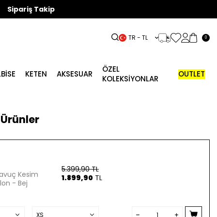
Sipariş Takip
TR − TL
0
ÖZEL
LBISE
KETEN
AKSESUAR
OUTLET
KOLEKSİYONLAR
Ürünler
5.399,90
TL
 Havuç Kesim
1.899,90
TL
on - Bej