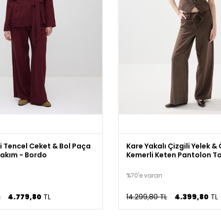
li Tencel Ceket & Bol Paça
Kare Yakalı Çizgili Yelek &
akım - Bordo
Kemerli Keten Pantolon T
Kahverengi
%70'e varan
L
4.779,80
TL
14.299,80 TL
4.399,80
TL