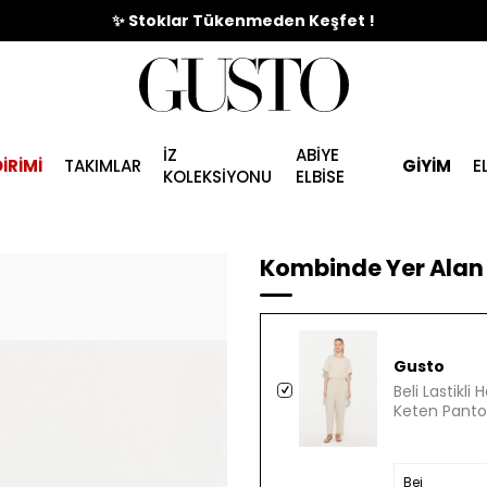
🎉%70'e Varan Büyük Yaz İndirim Başladı !
İZ
ABİYE
İRİMİ
TAKIMLAR
GİYİM
E
KOLEKSİYONU
ELBİSE
Kombinde Yer Alan 
Gusto
Beli Lastikli
Keten Pantol