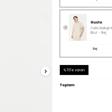
Gusto
Cebi Nakışlı 
Bluz - Bej
%70'e varan
Toplam