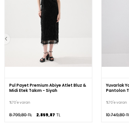
Pul Payet Premium Abiye Atlet Bluz &
Yuvarlak Y
Midi Etek Takım - Siyah
Pantolon T
%70'e varan
%70'e varan
8.799,80 TL
2.859,87
TL
10.749,80 T