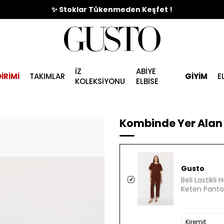
🎉%70'e Varan Büyük Yaz İndirim Başladı !
✨ Stoklar Tükenmeden Keşfet !
İZ
ABİYE
İRİMİ
TAKIMLAR
GİYİM
E
KOLEKSİYONU
ELBİSE
Kombinde Yer Alan 
Gusto
Beli Lastikli
Keten Pantol