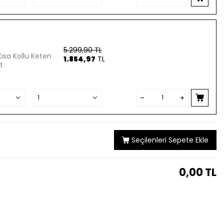
5.299,90
TL
Kısa Kollu Keten
1.854,97
TL
t
Seçilenleri Sepete Ekle
0,00
TL