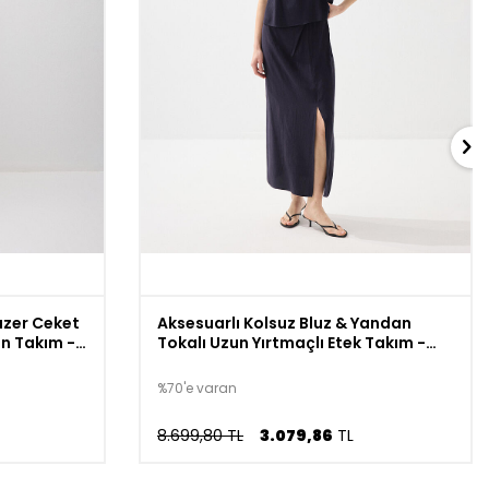
lazer Ceket
Aksesuarlı Kolsuz Bluz & Yandan
n Takım -
Tokalı Uzun Yırtmaçlı Etek Takım -
Lacivert
%70'e varan
8.699,80 TL
3.079,86
TL