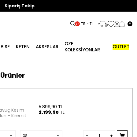
Sipariş Takip
TR − TL
0
ÖZEL
LBISE
KETEN
AKSESUAR
OUTLET
KOLEKSİYONLAR
Ürünler
5.899,90
TL
 Havuç Kesim
2.199,90
TL
on - Kiremit