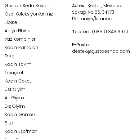
Gusto x Seda Bakan
Adres :
Şerifali, Mevdudi
Sokaği No:55, 34773
Özel Koleksiyonlarımız
Ümraniye/İstanbul
Elbise
Abiye Elbise
Telefon :
(0850) 346 6970
Yaz Kombinleri
E-Posta :
Kadın Pantolon
destek@gustoeshop.com
Triko
Kadın Takım
Trençkot
Kadın Ceket
Üst Giyim
Alt Giyim
Dış Giyim
Kadın Gömlek
Bluz
Kadın Eşofman