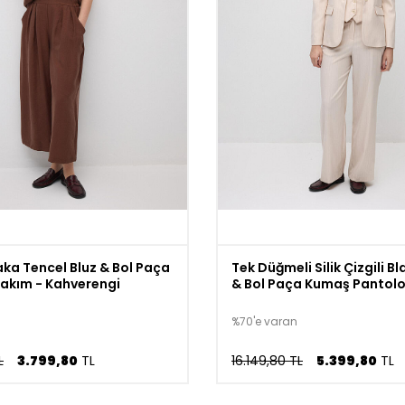
aka Tencel Bluz & Bol Paça
Tek Düğmeli Silik Çizgili B
akım - Kahverengi
& Bol Paça Kumaş Pantolo
Pudra
%70'e varan
L
3.799,80
TL
16.149,80 TL
5.399,80
TL