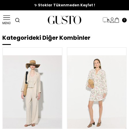
🎉%70'e Varan Büyük Yaz İndirim Başladı !
✨ Stoklar Tükenmeden Keşfet !
0
MENÜ
Kategorideki Diğer Kombinler