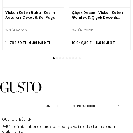
Viskon Keten Rahat Kesim
Çiçek Desenli Viskon Keten
Astarsız Ceket & Bol Paça
Gömlek & Çiçek Desenli
Pantolon Takımı - Bej
Viskon Keten Şort Takım -
Ekru
%70'e varan
%70'e varan
14.799,80 TL
4.999,80
TL
10.049,80 TL
3.014,94
TL
PANTOLON
SİHİRLİ PANTOLON
BLUZ
GUSTO E-BÜLTEN
E-Bültenimize abone olarak kampanya ve fırsatlardan haberdar
olabilirsiniz.