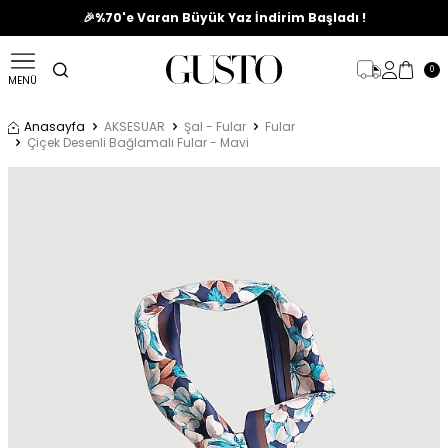
🎉%70'e Varan Büyük Yaz İndirim Başladı !
0
MENÜ
Anasayfa
AKSESUAR
Şal - Fular
Fular
Çiçek Desenli Bağlamalı Fular - Mavi