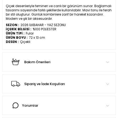
Çiçek desenleriyle feminen ve canlı bir görünüm sunar. Bağlamalı
tasarımı sayesinde farklı şekillerde kullanılabilir. Mavi tonu ile ferah
bir stil oluşturur. Günlük kombinlere zarif bir hareket kazandırır.
Modern ve şık bir aksesuardır.
SEZON :
2026 İLKBAHAR - YAZ SEZONU
İÇERİK BİLGİSİ :
%100 POLİESTER
ÜRÜN TİPİ :
Fular
ÜRÜN BOYU :
72 x 13 cm
DESEN :
Çiçekli
Bakım Önerileri
Sipariş ve İade Koşulları
Yorumlar