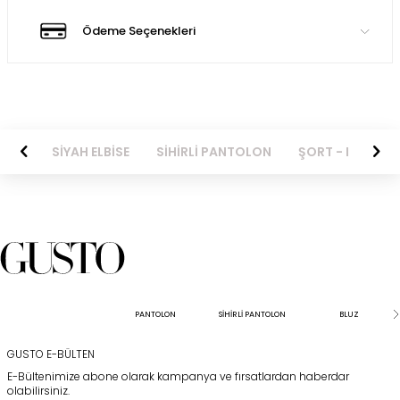
Ödeme Seçenekleri
EKET
SİYAH ELBİSE
SİHİRLİ PANTOLON
ŞORT - BERMUD
PANTOLON
SİHİRLİ PANTOLON
BLUZ
GUSTO E-BÜLTEN
E-Bültenimize abone olarak kampanya ve fırsatlardan haberdar
olabilirsiniz.