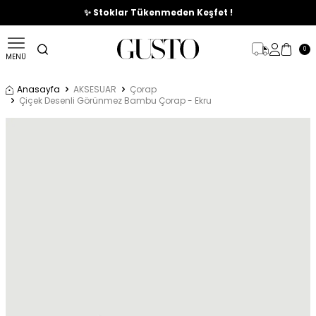
🎉%70'e Varan Büyük Yaz İndirim Başladı !
✨ Stoklar Tükenmeden Keşfet !
0
MENÜ
Anasayfa
AKSESUAR
Çorap
Çiçek Desenli Görünmez Bambu Çorap - Ekru