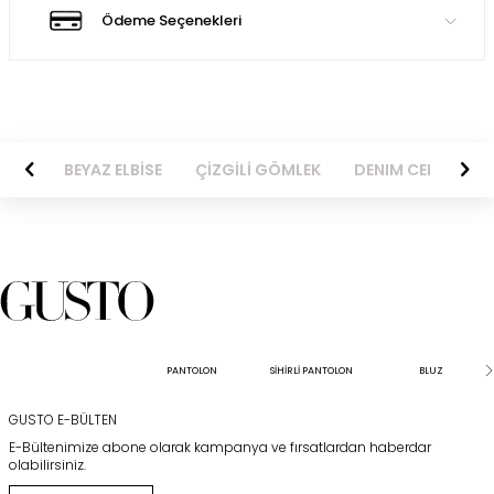
Ödeme Seçenekleri
BİSE
BEYAZ ELBİSE
ÇİZGİLİ GÖMLEK
DENIM CEKET
PANTOLON
SİHİRLİ PANTOLON
BLUZ
GUSTO E-BÜLTEN
E-Bültenimize abone olarak kampanya ve fırsatlardan haberdar
olabilirsiniz.