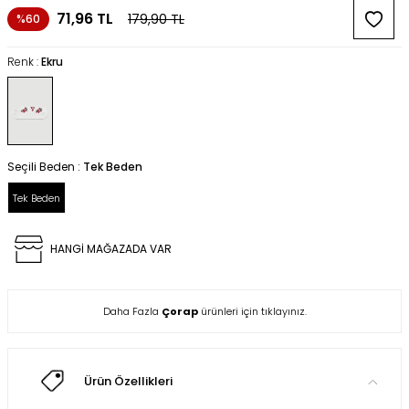
71,96
TL
179,90
TL
%60
Renk :
Ekru
Seçili Beden :
Tek Beden
Tek Beden
HANGİ MAĞAZADA VAR
Daha Fazla
Çorap
ürünleri için tıklayınız.
Ürün Özellikleri