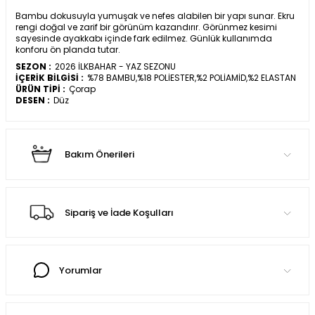
Bambu dokusuyla yumuşak ve nefes alabilen bir yapı sunar. Ekru
rengi doğal ve zarif bir görünüm kazandırır. Görünmez kesimi
sayesinde ayakkabı içinde fark edilmez. Günlük kullanımda
konforu ön planda tutar.
SEZON :
2026 İLKBAHAR - YAZ SEZONU
İÇERİK BİLGİSİ :
%78 BAMBU,%18 POLİESTER,%2 POLİAMİD,%2 ELASTAN
ÜRÜN TİPİ :
Çorap
DESEN :
Düz
Bakım Önerileri
Sipariş ve İade Koşulları
Yorumlar