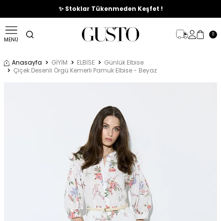
🎉%70'e Varan Büyük Yaz İndirim Başladı !
✨ Stoklar Tükenmeden Keşfet !
0
MENÜ
Anasayfa
GİYİM
ELBİSE
Günlük Elbise
Çiçek Desenli Örgü Kemerli Pamuk Elbise - Beyaz