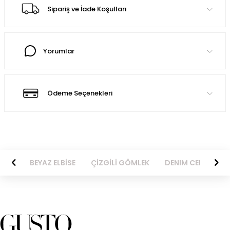
Sipariş ve İade Koşulları
Yorumlar
Ödeme Seçenekleri
BİSE
BEYAZ ELBİSE
ÇİZGİLİ GÖMLEK
DENIM CEKET