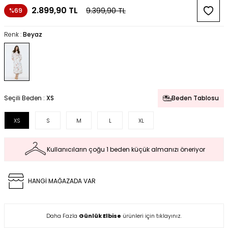
2.899,90
TL
9.399,90
TL
%69
Renk :
Beyaz
Seçili Beden :
XS
Beden Tablosu
XS
S
M
L
XL
Kullanıcıların çoğu 1 beden küçük almanızı öneriyor
HANGİ MAĞAZADA VAR
Daha Fazla
Günlük Elbise
ürünleri için tıklayınız.