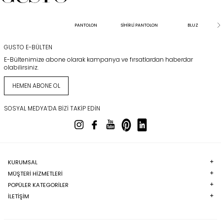
PANTOLON
SİHİRLİ PANTOLON
BLUZ
GUSTO E-BÜLTEN
E-Bültenimize abone olarak kampanya ve fırsatlardan haberdar
olabilirsiniz.
HEMEN ABONE OL
SOSYAL MEDYA’DA BIZI TAKIP EDIN
KURUMSAL
MÜŞTERI HIZMETLERI
POPÜLER KATEGORILER
İLETİŞİM