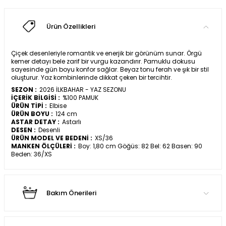
Ürün Özellikleri
Çiçek desenleriyle romantik ve enerjik bir görünüm sunar. Örgü
kemer detayı bele zarif bir vurgu kazandırır. Pamuklu dokusu
sayesinde gün boyu konfor sağlar. Beyaz tonu ferah ve şık bir stil
oluşturur. Yaz kombinlerinde dikkat çeken bir tercihtir.
SEZON :
2026 İLKBAHAR - YAZ SEZONU
İÇERİK BİLGİSİ :
%100 PAMUK
ÜRÜN TİPİ :
Elbise
ÜRÜN BOYU :
124 cm
ASTAR DETAY :
Astarlı
DESEN :
Desenli
ÜRÜN MODEL VE BEDENİ :
XS/36
MANKEN ÖLÇÜLERİ :
Boy: 1,80 cm Göğüs: 82 Bel: 62 Basen: 90
Beden: 36/XS
Bakım Önerileri