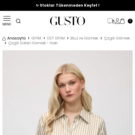
🎉%70'e Varan Büyük Yaz İndirim Başladı !
✨ Stoklar Tükenmeden Keşfet !
0
MENÜ
Anasayfa
GİYİM
ÜST GİYİM
Bluz ve Gömlek
Çizgili Gömlek
Çizgili Saten Gömlek - Haki