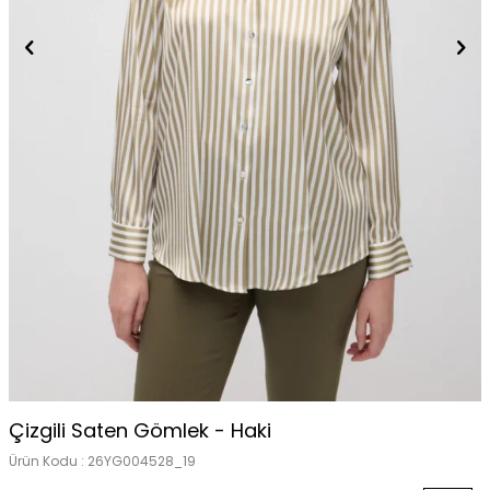
Çizgili Saten Gömlek - Haki
Ürün Kodu :
26YG004528_19