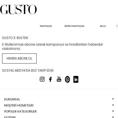
PANTOLON
SİHİRLİ PANTOLON
BLUZ
GUSTO E-BÜLTEN
E-Bültenimize abone olarak kampanya ve fırsatlardan haberdar
olabilirsiniz.
HEMEN ABONE OL
SOSYAL MEDYA’DA BIZI TAKIP EDIN
KURUMSAL
MÜŞTERI HIZMETLERI
POPÜLER KATEGORILER
İLETİŞİM