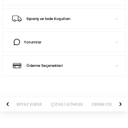
Sipariş ve İade Koşulları
Yorumlar
Ödeme Seçenekleri
BİSE
BEYAZ ELBİSE
ÇİZGİLİ GÖMLEK
DENIM CEKET