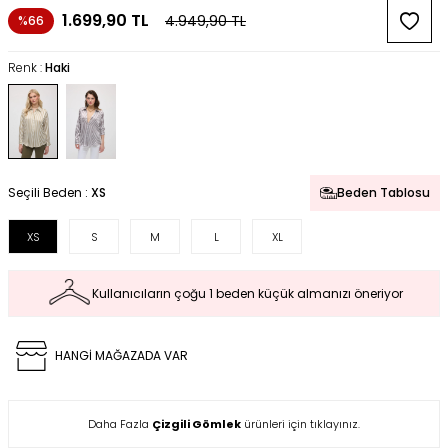
1.699,90
TL
4.949,90
TL
%66
Renk :
Haki
Seçili Beden :
XS
Beden Tablosu
XS
S
M
L
XL
Kullanıcıların çoğu 1 beden küçük almanızı öneriyor
HANGİ MAĞAZADA VAR
Daha Fazla
Çizgili Gömlek
ürünleri için tıklayınız.