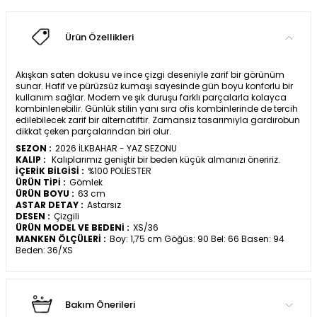
Ürün Özellikleri
Akışkan saten dokusu ve ince çizgi deseniyle zarif bir görünüm
sunar. Hafif ve pürüzsüz kumaşı sayesinde gün boyu konforlu bir
kullanım sağlar. Modern ve şık duruşu farklı parçalarla kolayca
kombinlenebilir. Günlük stilin yanı sıra ofis kombinlerinde de tercih
edilebilecek zarif bir alternatiftir. Zamansız tasarımıyla gardırobun
dikkat çeken parçalarından biri olur.
SEZON :
2026 İLKBAHAR - YAZ SEZONU
KALIP :
Kalıplarımız geniştir bir beden küçük almanızı öneririz.
İÇERİK BİLGİSİ :
%100 POLİESTER
ÜRÜN TİPİ :
Gömlek
ÜRÜN BOYU :
63 cm
ASTAR DETAY :
Astarsız
DESEN :
Çizgili
ÜRÜN MODEL VE BEDENİ :
XS/36
MANKEN ÖLÇÜLERİ :
Boy: 1,75 cm Göğüs: 90 Bel: 66 Basen: 94
Beden: 36/XS
Bakım Önerileri