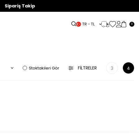
Sipariş Takip
TR − TL
0
ÖZEL
LBISE
KETEN
AKSESUAR
OUTLET
KOLEKSİYONLAR
FILTRELER
Stoktakileri Gör
3
4