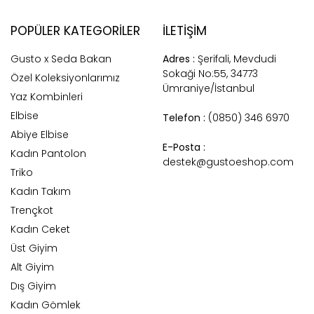
POPÜLER KATEGORILER
İLETİŞİM
Gusto x Seda Bakan
Adres :
Şerifali, Mevdudi
Sokaği No:55, 34773
Özel Koleksiyonlarımız
Ümraniye/İstanbul
Yaz Kombinleri
Elbise
Telefon :
(0850) 346 6970
Abiye Elbise
E-Posta :
Kadın Pantolon
destek@gustoeshop.com
Triko
Kadın Takım
Trençkot
Kadın Ceket
Üst Giyim
Alt Giyim
Dış Giyim
Kadın Gömlek