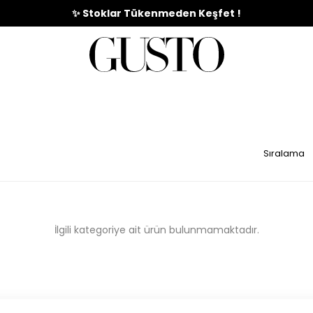
🎉%70'e Varan Büyük Yaz İndirim Başladı !
✨ Stoklar Tükenmeden Keşfet !
İZ
ABİYE
İRİMİ
TAKIMLAR
GİYİM
E
KOLEKSİYONU
ELBİSE
İlgili kategoriye ait ürün bulunmamaktadır.