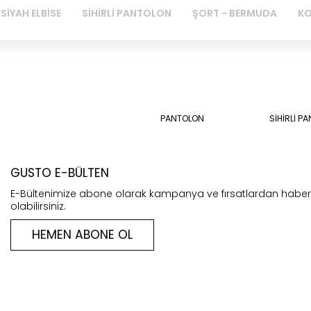
SİYAH ELBİSE
SİHİRLİ PANTOLON
ŞORT - BERMUDA
KO
PANTOLON
SİHİRLİ P
GUSTO E-BÜLTEN
E-Bültenimize abone olarak kampanya ve fırsatlardan habe
olabilirsiniz.
HEMEN ABONE OL