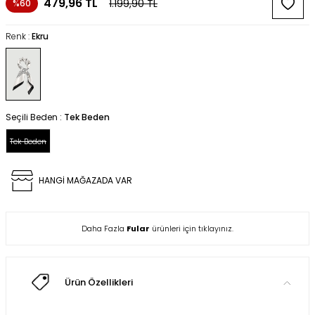
479,96
TL
1.199,90
TL
%60
Renk :
Ekru
Seçili Beden :
Tek Beden
Tek Beden
HANGİ MAĞAZADA VAR
Daha Fazla
Fular
ürünleri için tıklayınız.
Ürün Özellikleri