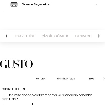
Ödeme Seçenekleri
BİSE
BEYAZ ELBİSE
ÇİZGİLİ GÖMLEK
DENIM CEKET
PANTOLON
SİHİRLİ PANTOLON
BLUZ
GUSTO E-BÜLTEN
E-Bültenimize abone olarak kampanya ve fırsatlardan haberdar
olabilirsiniz.