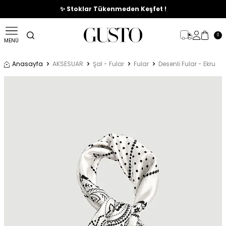
🎉%70'e Varan Büyük Yaz İndirim Başladı !
✨ Stoklar Tükenmeden Keşfet !
0
MENÜ
Anasayfa
AKSESUAR
Şal - Fular
Fular
Desenli Fular - Ekru