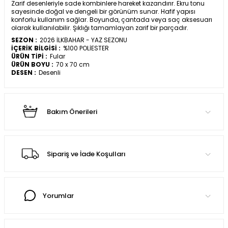
Zarif desenleriyle sade kombinlere hareket kazandırır. Ekru tonu
sayesinde doğal ve dengeli bir görünüm sunar. Hafif yapısı
konforlu kullanım sağlar. Boyunda, çantada veya saç aksesuarı
olarak kullanılabilir. Şıklığı tamamlayan zarif bir parçadır.
SEZON :
2026 İLKBAHAR - YAZ SEZONU
İÇERİK BİLGİSİ :
%100 POLİESTER
ÜRÜN TİPİ :
Fular
ÜRÜN BOYU :
70 x 70 cm
DESEN :
Desenli
Bakım Önerileri
Sipariş ve İade Koşulları
Yorumlar