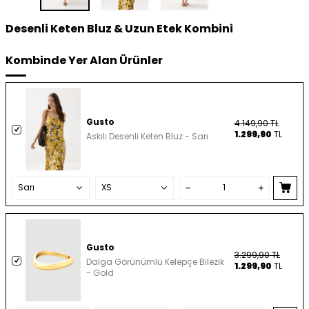
Desenli Keten Bluz & Uzun Etek Kombini
Kombinde Yer Alan Ürünler
Gusto
4.149,90
TL
1.299,90
TL
Askılı Desenli Keten Bluz - Sarı
Gusto
3.299,90
TL
Dalga Görünümlü Kelepçe Bilezik
1.299,90
TL
- Gold