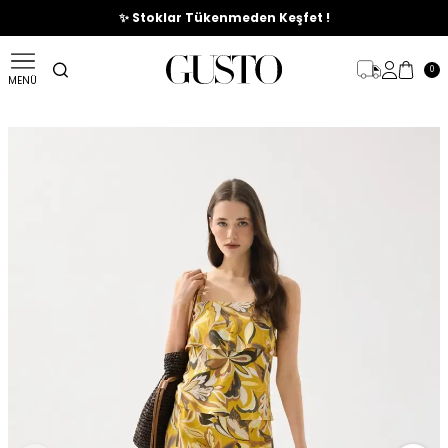
🎉%70'e Varan Büyük Yaz İndirim Başladı !
✨ Stoklar Tükenmeden Keşfet !
0
MENÜ