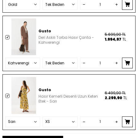
Gusto
5.699,90
TL
Deri Askılı Torba Hasır Çanta -
1.994,97
TL
Kahverengi
Gusto
6.499,90
TL
Hasır Kemerli Desenli Uzun Keten
2.299,90
TL
Etek - Sarı