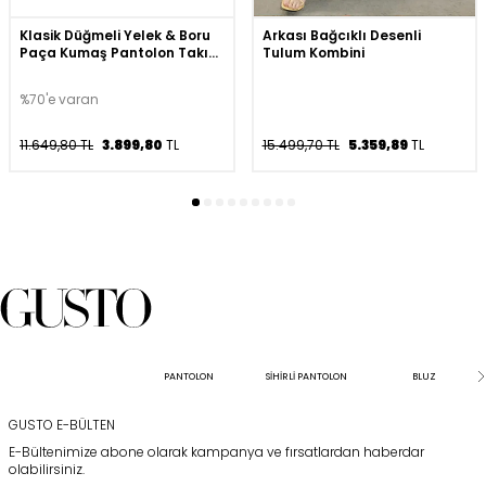
Klasik Düğmeli Yelek & Boru
Arkası Bağcıklı Desenli
Paça Kumaş Pantolon Takım
Tulum Kombini
- Lacivert
%70'e varan
11.649,80 TL
3.899,80
TL
15.499,70 TL
5.359,89
TL
PANTOLON
SİHİRLİ PANTOLON
BLUZ
GUSTO E-BÜLTEN
E-Bültenimize abone olarak kampanya ve fırsatlardan haberdar
olabilirsiniz.