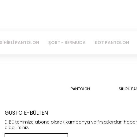
SİHİRLİ PANTOLON
ŞORT - BERMUDA
KOT PANTOLON
PANTOLON
SİHİRLİ P
GUSTO E-BÜLTEN
E-Bültenimize abone olarak kampanya ve fırsatlardan habe
olabilirsiniz.