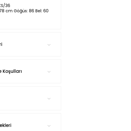
XS/36
,78 cm Göğüs: 86 Bel: 60
ri
e Koşulları
kleri