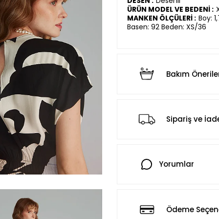
DESEN :
Desenli
ÜRÜN MODEL VE BEDENİ :
MANKEN ÖLÇÜLERİ :
Boy: 1
Basen: 92 Beden: XS/36
Bakım Önerile
Sipariş ve İad
Yorumlar
Ödeme Seçene