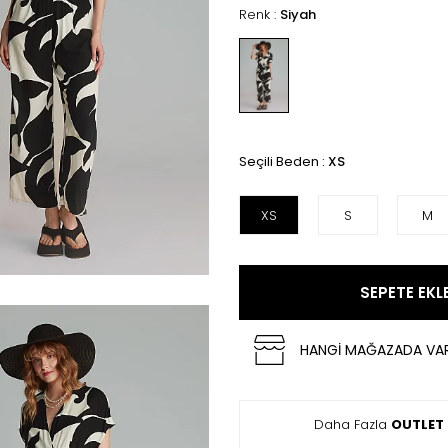
Renk :
Siyah
Seçili Beden :
XS
XS
S
M
SEPETE EKL
HANGİ MAĞAZADA VA
Daha Fazla
OUTLET