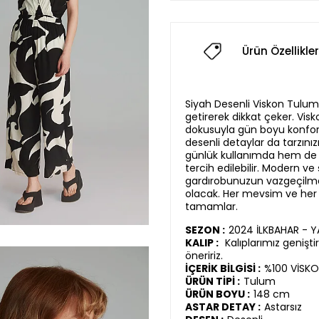
Ürün Özellikler
Siyah Desenli Viskon Tulum, ş
getirerek dikkat çeker. Vi
dokusuyla gün boyu konfor 
desenli detaylar da tarzınız
günlük kullanımda hem de öz
tercih edilebilir. Modern ve 
gardırobunuzun vazgeçilme
olacak. Her mevsim ve her o
tamamlar.
SEZON :
2024 İLKBAHAR - 
KALIP :
Kalıplarımız genişt
öneririz.
İÇERİK BİLGİSİ :
%100 VİSK
ÜRÜN TİPİ :
Tulum
ÜRÜN BOYU :
148 cm
ASTAR DETAY :
Astarsız