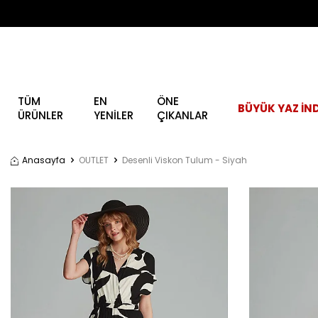
TÜM
EN
ÖNE
BÜYÜK YAZ İND
ÜRÜNLER
YENİLER
ÇIKANLAR
Anasayfa
OUTLET
Desenli Viskon Tulum - Siyah