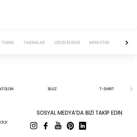
TUNİK
TAKIMLAR
UZUN ELBİSE
MİNİ ETEK
KISA ELB
ANTOLON
BLUZ
T-SHIRT
SOSYAL MEDYA’DA BIZI TAKIP EDIN
rdar