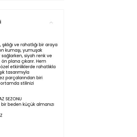
i
ıklığı ve rahatlığı bir araya
skon kumaşı, yumuşak
sağlarken, siyah renk ve
ı ön plana çıkarır. Hem
el etkinliklerde rahatlıkla
şık tasarımıyla
z parçalarından biri
rtamda stilinizi
YAZ SEZONU
ir bir beden küçük almanızı
OZ