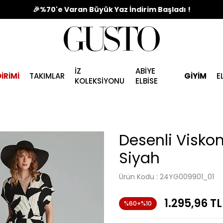
🎉%70'e Varan Büyük Yaz İndirim Başladı !
İZ
ABİYE
İRİMİ
TAKIMLAR
GİYİM
E
KOLEKSİYONU
ELBİSE
Desenli Visko
Siyah
Ürün Kodu :
24YG009901_01
1.295,96
TL
%60+%10