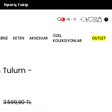
Sipariş Takip
TR − TL
0
ÖZEL
LBISE
KETEN
AKSESUAR
OUTLET
KOLEKSİYONLAR
n Tulum -
3.599,90
TL