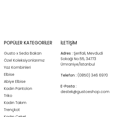
POPÜLER KATEGORILER
İLETİŞİM
Gusto x Seda Bakan
Adres :
Şerifali, Mevdudi
Sokaği No:55, 34773
Özel Koleksiyonlarımız
Ümraniye/İstanbul
Yaz Kombinleri
Elbise
Telefon :
(0850) 346 6970
Abiye Elbise
E-Posta :
Kadın Pantolon
destek@gustoeshop.com
Triko
Kadın Takım
Trençkot
Kadın Ceket