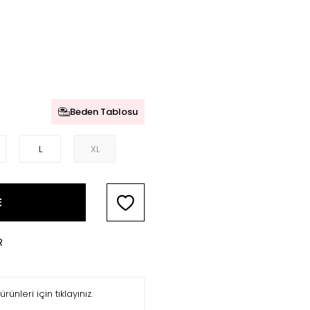
Beden Tablosu
L
XL
E
R
ürünleri için tıklayınız.